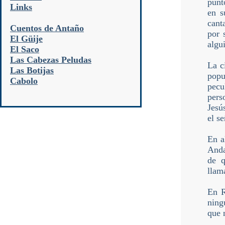
punt
Links
en s
cant
Cuentos de Antaño
por 
El Güije
algu
El Saco
Las Cabezas Peludas
La c
Las Botijas
popu
Cabolo
pecu
pers
Jesú
el s
En a
Anda
de q
llam
En R
ning
que 