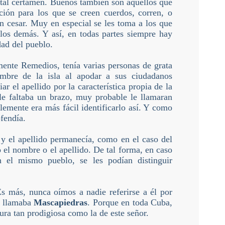
 tal certamen. Buenos también son aquellos que
ción para los que se creen cuerdos, corren, o
in cesar. Muy en especial se les toma a los que
a los demás. Y así, en todas partes siempre hay
dad del pueblo.
ente Remedios, tenía varias personas de grata
mbre de la isla al apodar a sus ciudadanos
r el apellido por la característica propia de la
le faltaba un brazo, muy probable le llamaran
emente era más fácil identificarlo así. Y como
ofendía.
 y el apellido permanecía, como en el caso del
 el nombre o el apellido. De tal forma, en caso
 el mismo pueblo, se les podían distinguir
s más, nunca oímos a nadie referirse a él por
le llamaba
Mascapiedras
. Porque en toda Cuba,
ra tan prodigiosa como la de este señor.