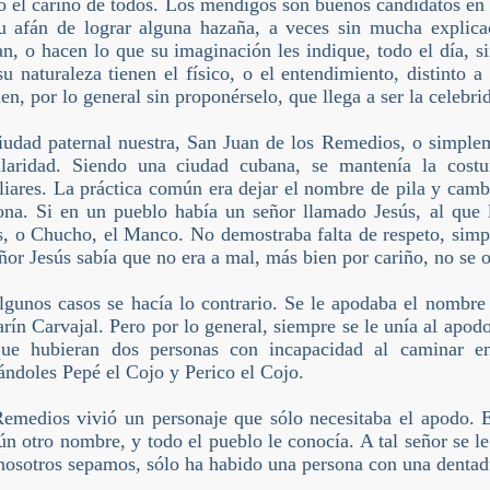
o el cariño de todos. Los mendigos son buenos candidatos en
u afán de lograr alguna hazaña, a veces sin mucha explica
an, o hacen lo que su imaginación les indique, todo el día, s
su naturaleza tienen el físico, o el entendimiento, distinto 
ien, por lo general sin proponérselo, que llega a ser la celebri
iudad paternal nuestra, San Juan de los Remedios, o simplem
laridad. Siendo una ciudad cubana, se mantenía la costu
liares. La práctica común era dejar el nombre de pila y cambia
ona. Si en un pueblo había un señor llamado Jesús, al que 
s, o Chucho, el Manco. No demostraba falta de respeto, simpl
eñor Jesús sabía que no era a mal, más bien por cariño, no se 
lgunos casos se hacía lo contrario. Se le apodaba el nombre
rín Carvajal. Pero por lo general, siempre se le unía al apodo
ue hubieran dos personas con incapacidad al caminar en
ándoles Pepé el Cojo y Perico el Cojo.
emedios vivió un personaje que sólo necesitaba el apodo. E
ún otro nombre, y todo el pueblo le conocía. A tal señor se 
nosotros sepamos, sólo ha habido una persona con una dentadu