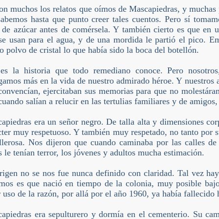
on muchos los relatos que oímos de Mascapiedras, y muchas p
abemos hasta que punto creer tales cuentos. Pero sí tomamo
 de azúcar antes de comérsela. Y también cierto es que en u
se usan para el agua, y de una mordida le partió el pico.
o polvo de cristal lo que había sido la boca del botellón.
es la historia que todo remediano conoce. Pero nosotro
gamos más en la vida de nuestro admirado héroe. Y nuestros a
convencían, ejercitaban sus memorias para que no molestára
cuando salían a relucir en las tertulias familiares y de amigo
apiedras era un señor negro. De talla alta y dimensiones co
cter muy respetuoso. Y también muy respetado, no tanto por su 
llerosa. Nos dijeron que cuando caminaba por las calles d
s le tenían terror, los jóvenes y adultos mucha estimación.
rigen no se nos fue nunca definido con claridad. Tal vez ha
mos es que nació en tiempo de la colonia, muy posible bajo
r uso de la razón, por allá por el año 1960, ya había fallecido
apiedras era sepulturero y dormía en el cementerio. Su cama