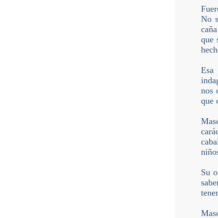
Fuer
No s
caña
que 
hech
Esa 
inda
nos 
que 
Masc
cará
caba
niño
Su o
sabe
tene
Masc