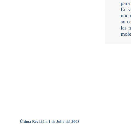
para
En v
noch
su c
las 
mole
Última Revisión: 1 de Julio del 2003