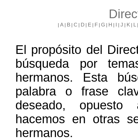
Direc
A
B
C
D
E
F
G
H
I
J
K
L
|
|
|
|
|
|
|
|
|
|
|
|
El propósito del Direct
búsqueda por temas
hermanos. Esta bú
palabra o frase cl
deseado, opuesto
hacemos en otras se
hermanos.