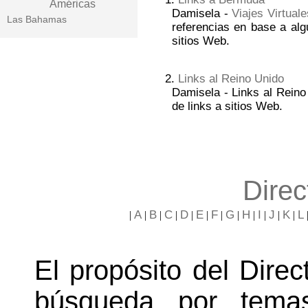
Américas
Damisela -
Viajes Virtuale
Las Bahamas
referencias en base a alg
sitios Web.
2.
Links al Reino Unido
Damisela - Links al Reino
de links a sitios Web.
Direc
A
B
C
D
E
F
G
H
I
J
K
L
|
|
|
|
|
|
|
|
|
|
|
|
El propósito del Direct
búsqueda por temas