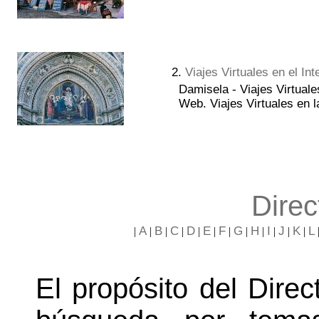
2.
Viajes Virtuales en el Int
Damisela - Viajes Virtuales
Web. Viajes Virtuales en 
Direc
A
B
C
D
E
F
G
H
I
J
K
L
|
|
|
|
|
|
|
|
|
|
|
|
El propósito del Direct