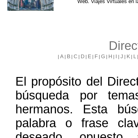
Web. Viajes Virtuales en 
Direc
A
B
C
D
E
F
G
H
I
J
K
L
|
|
|
|
|
|
|
|
|
|
|
|
El propósito del Direct
búsqueda por temas
hermanos. Esta bú
palabra o frase cl
deseado, opuesto