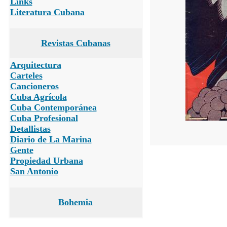
Links
Literatura Cubana
Revistas Cubanas
Arquitectura
Carteles
Cancioneros
Cuba Agrícola
Cuba Contemporánea
Cuba Profesional
Detallistas
Diario de La Marina
Gente
Propiedad Urbana
San Antonio
Bohemia