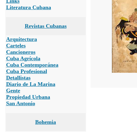
Links
Literatura Cubana
Revistas Cubanas
Arquitectura
Carteles
Cancioneros
Cuba Agrícola
Cuba Contemporánea
Cuba Profesional
Detallistas
Diario de La Marina
Gente
Propiedad Urbana
San Antonio
Bohemia