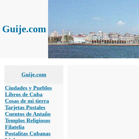
Guije.com
Guije.com
Ciudades y Pueblos
Libros de Cuba
Cosas de mi tierra
Tarjetas Postales
Cuentos de Antaño
Templos Religiosos
Filatelia
Postalitas Cubanas