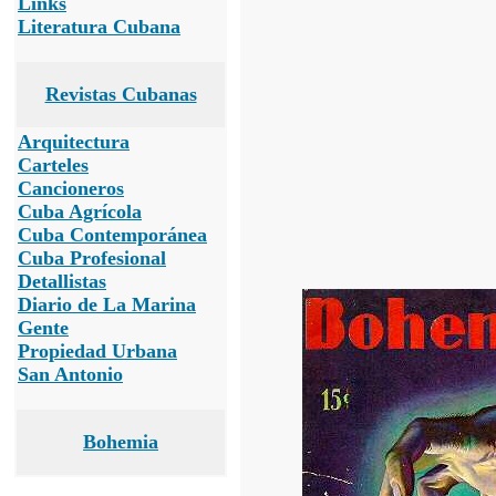
Links
Literatura Cubana
Revistas Cubanas
Arquitectura
Carteles
Cancioneros
Cuba Agrícola
Cuba Contemporánea
Cuba Profesional
Detallistas
Diario de La Marina
Gente
Propiedad Urbana
San Antonio
Bohemia