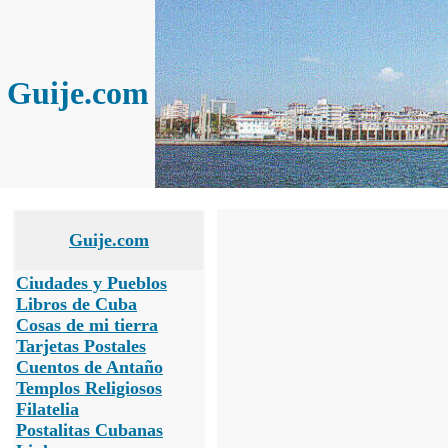
Guije.com
Guije.com
Ciudades y Pueblos
Libros de Cuba
Cosas de mi tierra
Tarjetas Postales
Cuentos de Antaño
Templos Religiosos
Filatelia
Postalitas Cubanas