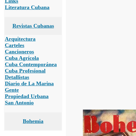
Links
Literatura Cubana
Revistas Cubanas
Arquitectura
Carteles
Cancioneros
Cuba Agrícola
Cuba Contemporánea
Cuba Profesional
Detallistas
Diario de La Marina
Gente
Propiedad Urbana
San Antonio
Bohemia