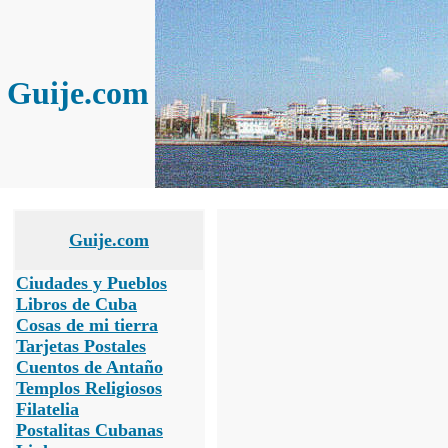
Guije.com
Guije.com
Ciudades y Pueblos
Libros de Cuba
Cosas de mi tierra
Tarjetas Postales
Cuentos de Antaño
Templos Religiosos
Filatelia
Postalitas Cubanas