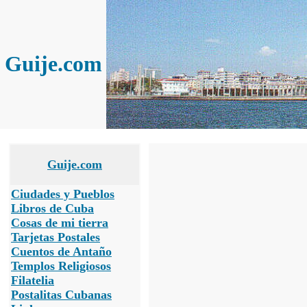
Guije.com
Guije.com
Ciudades y Pueblos
Libros de Cuba
Cosas de mi tierra
Tarjetas Postales
Cuentos de Antaño
Templos Religiosos
Filatelia
Postalitas Cubanas