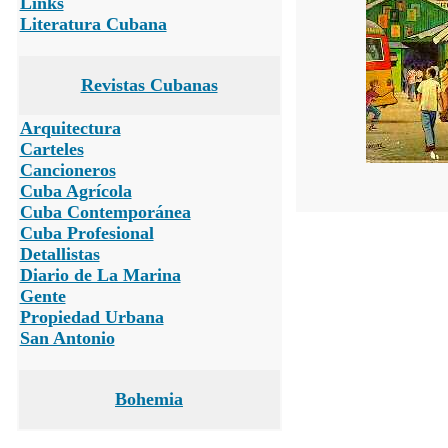
Links
Literatura Cubana
Revistas Cubanas
Arquitectura
Carteles
Cancioneros
Cuba Agrícola
Cuba Contemporánea
Cuba Profesional
Detallistas
Diario de La Marina
Gente
Propiedad Urbana
San Antonio
Bohemia