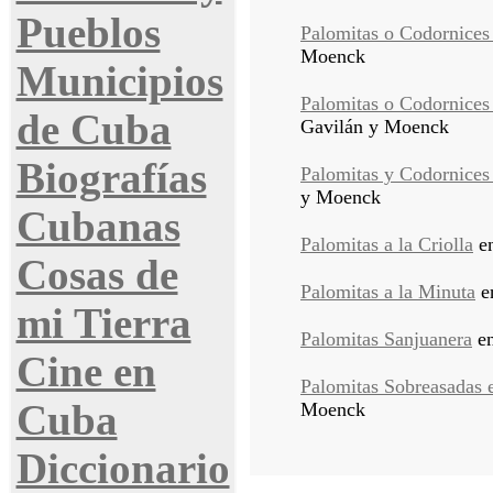
Pueblos
Palomitas o Codornice
Moenck
Municipios
Palomitas o Codornices 
de Cuba
Gavilán y Moenck
Biografías
Palomitas y Codornices
y Moenck
Cubanas
Palomitas a la Criolla
e
Cosas de
Palomitas a la Minuta
e
mi Tierra
Palomitas Sanjuanera
e
Cine en
Palomitas Sobreasadas e
Cuba
Moenck
Diccionario