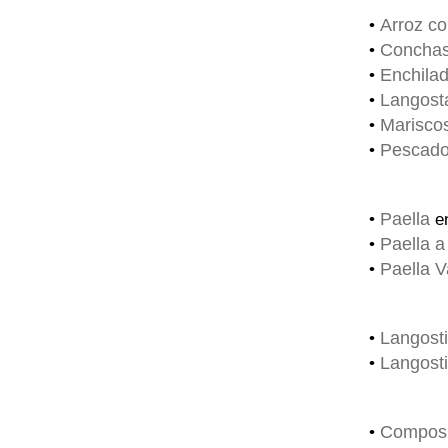
Arroz c
•
Conchas
•
Enchilad
•
Langost
•
Mariscos
•
Pescado
•
Paella
•
en
Paella a
•
Paella V
•
Langosti
•
Langost
•
Composi
•