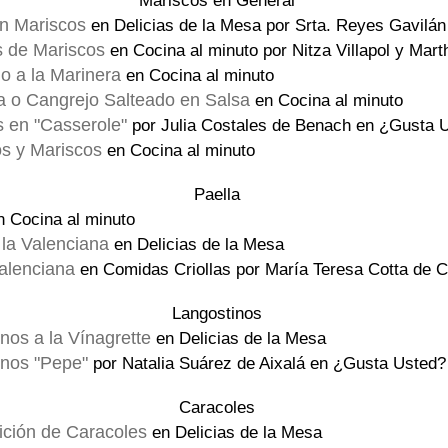
Mariscos en General
on Mariscos
en Delicias de la Mesa por Srta. Reyes Gavilá
 de Mariscos
en Cocina al minuto por Nitza Villapol y Mar
o a la Marinera
en Cocina al minuto
a o Cangrejo Salteado en Salsa
en Cocina al minuto
 en "Casserole"
por Julia Costales de Benach en ¿Gusta 
s y Mariscos
en Cocina al minuto
Paella
 Cocina al minuto
 la Valenciana
en Delicias de la Mesa
alenciana
en Comidas Criollas por María Teresa Cotta de C
Langostinos
nos a la Vínagrette
en Delicias de la Mesa
inos "Pepe"
por Natalia Suárez de Aixalá en ¿Gusta Usted?
Caracoles
ción de Caracoles
en Delicias de la Mesa