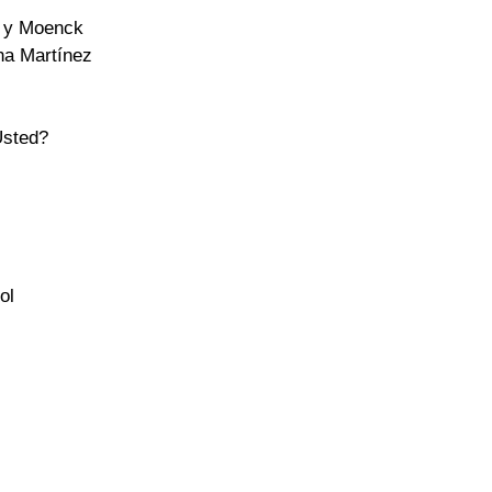
n y Moenck
tha Martínez
Usted?
ol