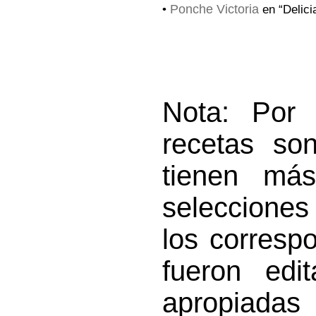
Ponche Victoria
•
en “Delici
Nota: Por 
recetas so
tienen má
selecciones 
los corresp
fueron ed
apropiada