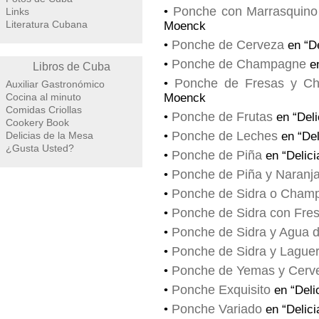
Ponche con Marrasquino
•
Links
Literatura Cubana
Moenck
Ponche de Cerveza
•
en “De
Ponche de Champagne
•
en
Libros de Cuba
Ponche de Fresas y C
•
Auxiliar Gastronómico
Cocina al minuto
Moenck
Comidas Criollas
Ponche de Frutas
•
en “Deli
Cookery Book
Ponche de Leches
Delicias de la Mesa
•
en “Del
¿Gusta Usted?
Ponche de Piña
•
en “Delici
Ponche de Piña y Naranj
•
Ponche de Sidra o Cham
•
Ponche de Sidra con Fre
•
Ponche de Sidra y Agua d
•
Ponche de Sidra y Lague
•
Ponche de Yemas y Cerv
•
Ponche Exquisito
•
en “Deli
Ponche Variado
•
en “Delici