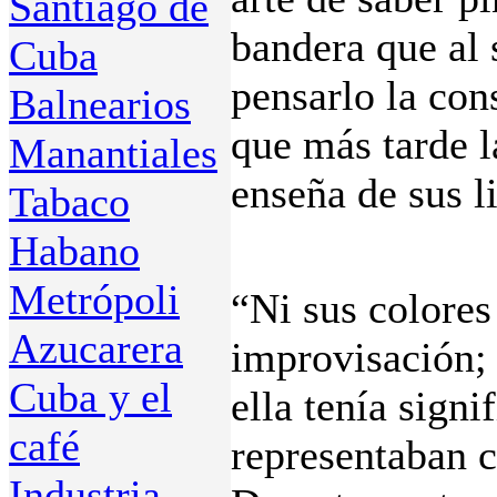
Santiago de
bandera que al s
Cuba
pensarlo la con
Balnearios
que más tarde l
Manantiales
enseña de sus l
Tabaco
Habano
Metrópoli
“Ni sus colores
Azucarera
improvisación; 
Cuba y el
ella tenía signi
café
representaban c
Industria