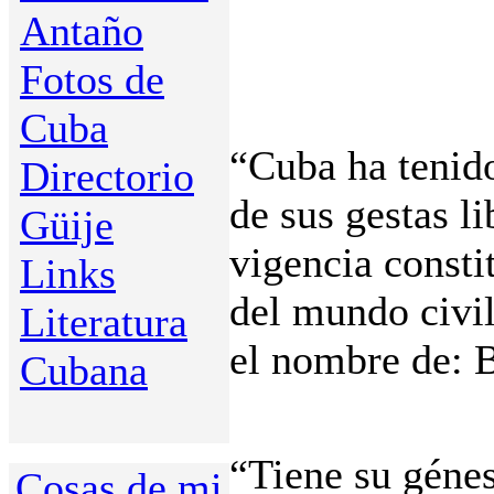
Antaño
Fotos de
Cuba
“Cuba ha tenido
Directorio
de sus gestas li
Güije
vigencia consti
Links
del mundo civi
Literatura
el nombre de: 
Cubana
“Tiene su génes
Cosas de mi