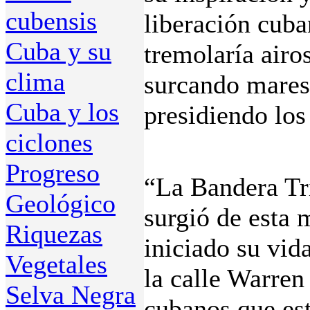
cubensis
liberación cuba
Cuba y su
tremolaría airo
clima
surcando mares
Cuba y los
presidiendo los
ciclones
Progreso
“La Bandera Tr
Geológico
surgió de esta 
Riquezas
iniciado su vid
Vegetales
la calle Warre
Selva Negra
cubanos que es