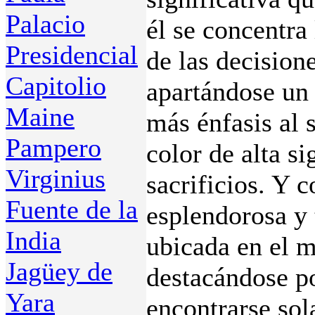
Palacio
él se concentra 
Presidencial
de las decision
Capitolio
apartándose un 
Maine
más énfasis al 
Pampero
color de alta si
Virginius
sacrificios. Y 
Fuente de la
esplendorosa y t
India
ubicada en el m
Jagüey de
destacándose po
Yara
encontrarse sol