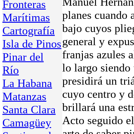
Manuel Hernánd
Fronteras
planes cuando a
Marítimas
bajo cuyos plie
Cartografía
general y expus
Isla de Pinos
franjas azules 
Pinar del
lo largo siendo 
Río
presidirá un tri
La Habana
cuyo centro y d
Matanzas
brillará una est
Santa Clara
Acto seguido el
Camagüey
arte de saber pi