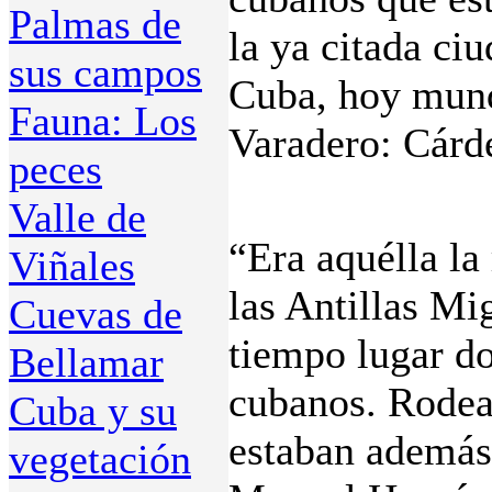
Palmas de
la ya citada ci
sus campos
Cuba, hoy mund
Fauna: Los
Varadero: Cárd
peces
Valle de
“Era aquélla la 
Viñales
las Antillas Mi
Cuevas de
tiempo lugar do
Bellamar
cubanos. Rodea
Cuba y su
estaban además 
vegetación