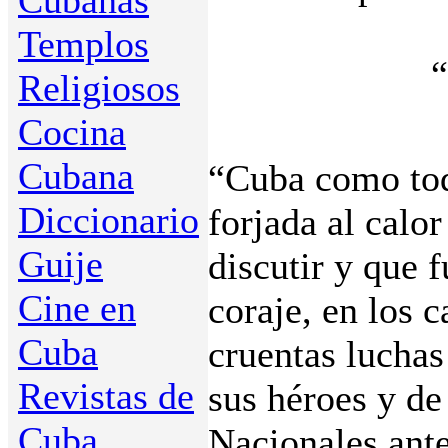
Cubanas
Templos
“
Religiosos
Cocina
Cubana
“Cuba como tod
Diccionario
forjada al calo
Guije
discutir y que 
Cine en
coraje, en los 
Cuba
cruentas luchas
Revistas de
sus héroes y d
Cuba
Nacionales ante