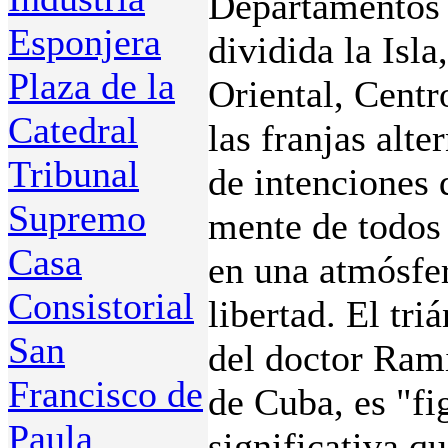
Departamentos 
Esponjera
dividida la Isl
Plaza de la
Oriental, Centr
Catedral
las franjas alt
Tribunal
de intenciones 
Supremo
mente de todos
Casa
en una atmósfer
Consistorial
libertad. El tr
San
del doctor Rami
Francisco de
de Cuba, es "fi
Paula
significativa q