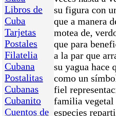
Libros de
su figura con u
Cuba
que a manera de
Tarjetas
motea de, verd
Postales
que para benefi
Filatelia
a la par que ar
Cubana
su yagua hace q
Postalitas
como un símbol
Cubanas
fiel representa
Cubanito
familia vegetal
Cuentos de
especies repart