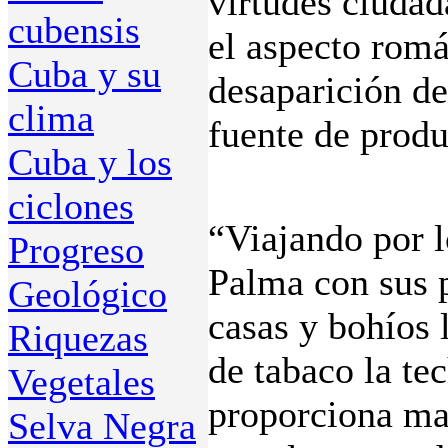
virtudes ciuda
cubensis
el aspecto romá
Cuba y su
desaparición de
clima
fuente de prod
Cuba y los
ciclones
“Viajando por 
Progreso
Palma con sus p
Geológico
casas y bohíos 
Riquezas
de tabaco la te
Vegetales
proporciona mad
Selva Negra