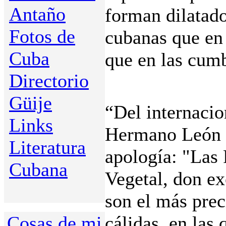
Antaño
forman dilatado
Fotos de
cubanas que en 
Cuba
que en las cum
Directorio
Güije
“Del internaci
Links
Hermano León l
Literatura
apología: "Las 
Cubana
Vegetal, don e
son el más prec
Cosas de mi
cálidas, en las