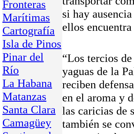
transportar có
Fronteras
si hay ausencia
Marítimas
ellos encuentra
Cartografía
Isla de Pinos
Pinar del
“Los tercios de
Río
yaguas de la Pa
La Habana
reciben defens
Matanzas
en el aroma y d
Santa Clara
las caricias de
Camagüey
también se con