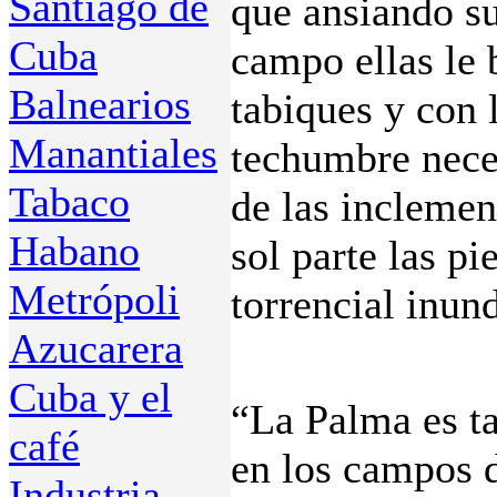
Santiago de
que ansiando su
Cuba
campo ellas le 
Balnearios
tabiques y con 
Manantiales
techumbre neces
Tabaco
de las inclemen
Habano
sol parte las pi
Metrópoli
torrencial inun
Azucarera
Cuba y el
“La Palma es 
café
en los campos d
Industria