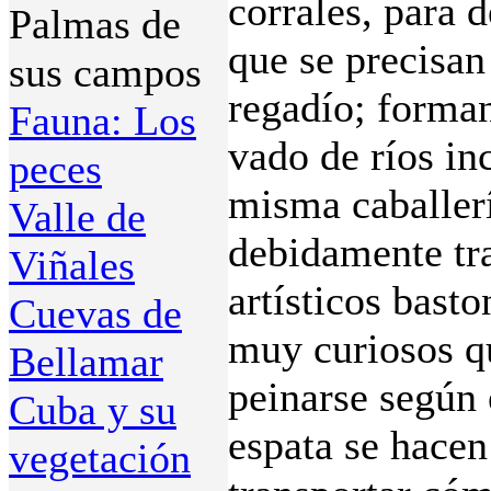
corrales, para 
Palmas de
que se precisan
sus campos
regadío; forman
Fauna: Los
vado de ríos in
peces
misma caballerí
Valle de
debidamente tra
Viñales
artísticos basto
Cuevas de
muy curiosos q
Bellamar
peinarse según
Cuba y su
espata se hacen
vegetación