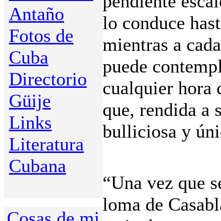
pendiente escal
Antaño
lo conduce has
Fotos de
mientras a cad
Cuba
puede contempla
Directorio
cualquier hora 
Güije
que, rendida a s
Links
bulliciosa y úni
Literatura
Cubana
“Una vez que se
loma de Casabl
Cosas de mi