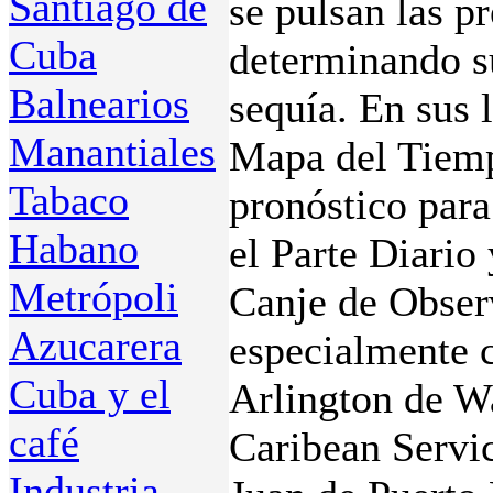
Santiago de
se pulsan las p
Cuba
determinando s
Balnearios
sequía. En sus 
Manantiales
Mapa del Tiemp
Tabaco
pronóstico para
Habano
el Parte Diario
Metrópoli
Canje de Obser
Azucarera
especialmente 
Cuba y el
Arlington de W
café
Caribean Servi
Industria