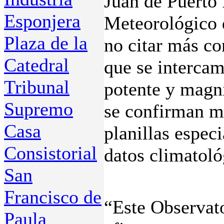
Juan de Puerto
Esponjera
Meteorológico 
Plaza de la
no citar más co
Catedral
que se intercam
Tribunal
potente y magní
Supremo
se confirman m
Casa
planillas espec
Consistorial
datos climatoló
San
Francisco de
“Este Observat
Paula