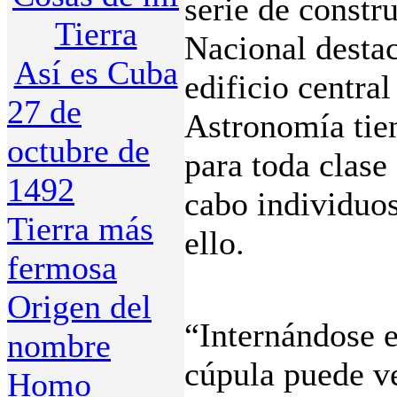
serie de constr
Tierra
Nacional destac
Así es Cuba
edificio centra
27 de
Astronomía tien
octubre de
para toda clase
1492
cabo individuo
Tierra más
ello.
fermosa
Origen del
“Internándose e
nombre
cúpula puede v
Homo