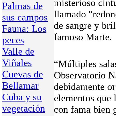
misterioso cintu
Palmas de
llamado "redond
sus campos
de sangre y bri
Fauna: Los
famoso Marte.
peces
Valle de
Viñales
“Múltiples salas
Cuevas de
Observatorio N
Bellamar
debidamente or
Cuba y su
elementos que l
vegetación
con fama bien 