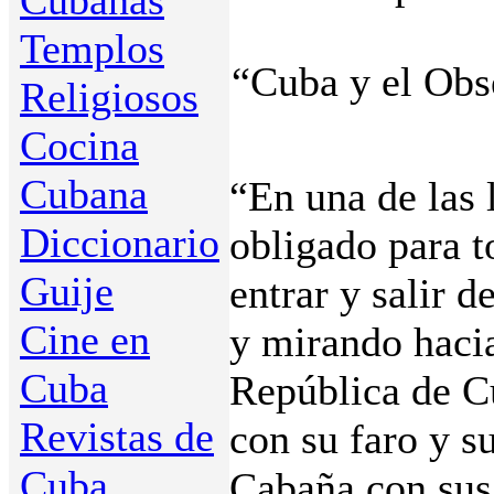
Cubanas
Templos
“Cuba y el Obs
Religiosos
Cocina
Cubana
“En una de las 
Diccionario
obligado para t
Guije
entrar y salir 
Cine en
y mirando hacia
Cuba
República de Cu
Revistas de
con su faro y s
Cuba
Cabaña con sus