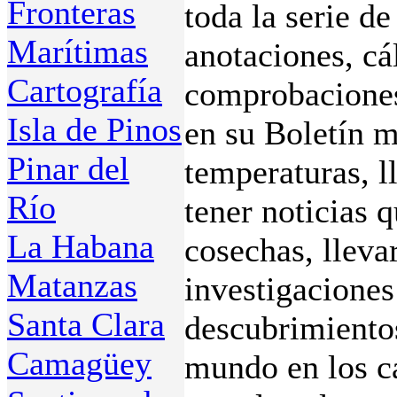
Fronteras
toda la serie d
Marítimas
anotaciones, cá
Cartografía
comprobaciones
Isla de Pinos
en su Boletín 
Pinar del
temperaturas, l
Río
tener noticias q
La Habana
cosechas, lleva
Matanzas
investigaciones
Santa Clara
descubrimientos
Camagüey
mundo en los c