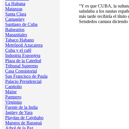
La Habana
“Y es que CUBA, la sultana 
Matanzas
saludaba a los nautas españ
Santa Clara
más tarde recibiría el títul
Camagüey
Seisdedos cantara diciendo
Santiago de Cuba
Balnearios
Manantiales
Tabaco Habano
Metrópoli Azucarera
Cuba y el café
Industria Esponjera
Plaza de la Catedral
Tribunal Supremo
Casa Consistorial
San Francisco de Paula
Palacio Presidencial
Capitolio
Maine
Pampero
Virginius
Fuente de la India
Jagüey de Yara
Playitas de Cajobabo
Mangos de Baraguá
Arbol de la Paz