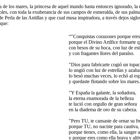
de los mares, la princesa de aquel mundo hasta entonces ignorado, la r
oles, con toda la exuberancia de sus campos de esmeralda, de sus palmas 
o de Perla de las Antillas y que cual musa inspiradora, a través dejos si
 que:
“"Conquistas corazones porque eres 
porque el Divino Artífice formarte q
con besos de su boca, con luz de est
y con fragantes llores del paraíso.
"Dios para fabricarte cogió un topac
lo ungió con luz de estrellas y azaha
lo besó muchas veces, lo echó al es
y quedaste flotando sobre los mares.
"Y España la galante, la soñadora,
la eterna enamorada de la belleza
te lució con orgullo de gran señora
en la diadema de oro de su cabeza.
"Pero TU, te cansaste de ornar su fr
porque TU, no naciste para cautiva,
porque tienes, como ella, la sangre a
y porque eres como ella brava y alti