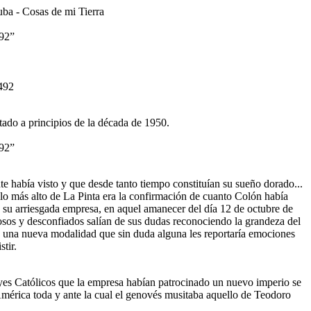
492”
do a principios de la década de 1950.
492”
nte había visto y que desde tanto tiempo constituían su sueño dorado...
lo más alto de La Pinta era la confirmación de cuanto Colón había
 su arriesgada empresa, en aquel amanecer del día 12 de octubre de
dosos y desconfiados salían de sus dudas reconociendo la grandeza del
on una nueva modalidad que sin duda alguna les reportaría emociones
stir.
Reyes Católicos que la empresa habían patrocinado un nuevo imperio se
 América toda y ante la cual el genovés musitaba aquello de Teodoro