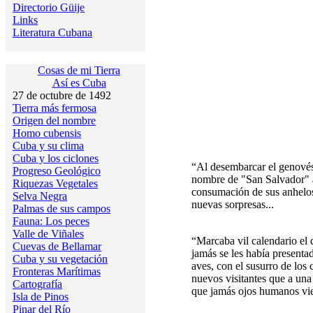
Directorio Güije
Links
Literatura Cubana
Cosas de mi Tierra
Así es Cuba
27 de octubre de 1492
Tierra más fermosa
Origen del nombre
Homo cubensis
Cuba y su clima
Cuba y los ciclones
“Al desembarcar el genovés, 
Progreso Geológico
nombre de "San Salvador" a 
Riquezas Vegetales
consumación de sus anhelos
Selva Negra
nuevas sorpresas...
Palmas de sus campos
Fauna: Los peces
Valle de Viñales
“Marcaba vil calendario el 
Cuevas de Bellamar
jamás se les había presentad
Cuba y su vegetación
aves, con el susurro de los 
Fronteras Marítimas
nuevos visitantes que a una
Cartografía
que jamás ojos humanos vi
Isla de Pinos
Pinar del Río