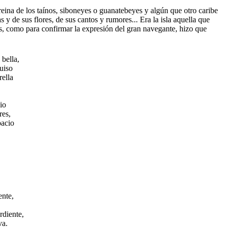
eina de los taínos, siboneyes o guanatebeyes y algún que otro caribe
y de sus flores, de sus cantos y rumores... Era la isla aquella que
glos, como para confirmar la expresión del gran navegante, hizo que
bella,
uiso
rella
io
res,
pacio
ente,
rdiente,
va.