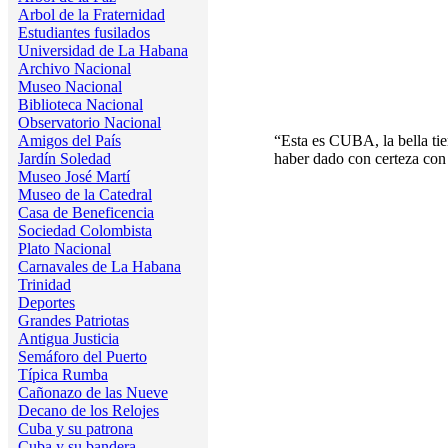
Arbol de la Fraternidad
Estudiantes fusilados
Universidad de La Habana
Archivo Nacional
Museo Nacional
Biblioteca Nacional
Observatorio Nacional
Amigos del País
“Esta es CUBA, la bella tie
Jardín Soledad
haber dado con certeza con
Museo José Martí
Museo de la Catedral
Casa de Beneficencia
Sociedad Colombista
Plato Nacional
Carnavales de La Habana
Trinidad
Deportes
Grandes Patriotas
Antigua Justicia
Semáforo del Puerto
Típica Rumba
Cañonazo de las Nueve
Decano de los Relojes
Cuba y su patrona
Cuba y su bandera