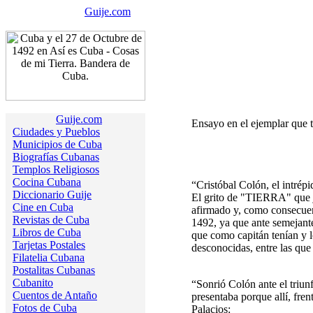
Guije.com
Guije.com
Ensayo en el ejemplar que 
Ciudades y Pueblos
Municipios de Cuba
Biografías Cubanas
Templos Religiosos
Cocina Cubana
“Cristóbal Colón, el intrépi
Diccionario Guije
El grito de "TIERRA" que j
Cine en Cuba
afirmado y, como consecuen
Revistas de Cuba
1492, ya que ante semejante
Libros de Cuba
que como capitán tenían y l
Tarjetas Postales
desconocidas, entre las que t
Filatelia Cubana
Postalitas Cubanas
Cubanito
“Sonrió Colón ante el triun
Cuentos de Antaño
presentaba porque allí, fre
Fotos de Cuba
Palacios: