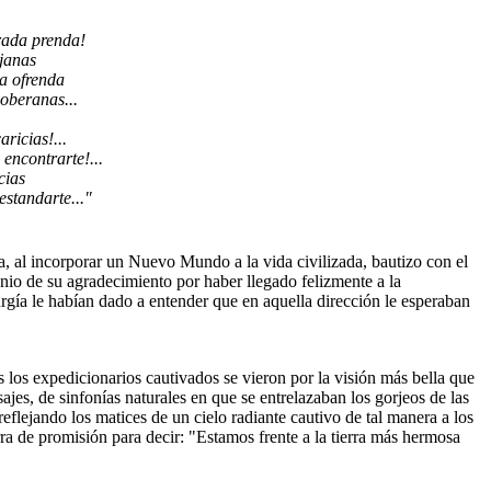
rada prenda!
janas
na ofrenda
soberanas...
ricias!...
encontrarte!...
cias
estandarte..."
da, al incorporar un Nuevo Mundo a la vida civilizada, bautizo con el
onio de su agradecimiento por haber llegado felizmente a la
gía le habían dado a entender que en aquella dirección le esperaban
los expedicionarios cautivados se vieron por la visión más bella que
jes, de sinfonías naturales en que se entrelazaban los gorjeos de las
reflejando los matices de un cielo radiante cautivo de tal manera a los
ra de promisión para decir: "Estamos frente a la tierra más hermosa