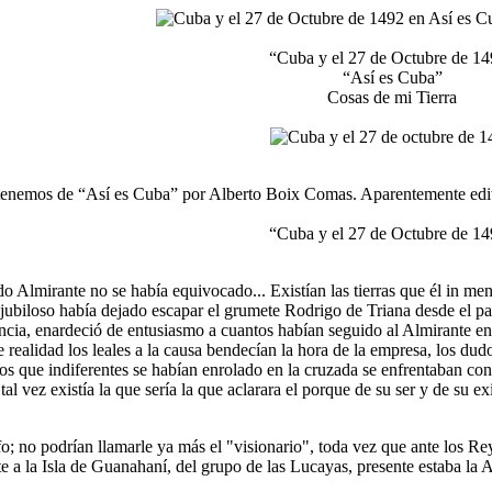
“Cuba y el 27 de Octubre de 1
“Así es Cuba”
Cosas de mi Tierra
tenemos de “Así es Cuba” por Alberto Boix Comas. Aparentemente edita
“Cuba y el 27 de Octubre de 1
do Almirante no se había equivocado... Existían las tierras que él in me
ubiloso había dejado escapar el grumete Rodrigo de Triana desde el pa
cia, enardeció de entusiasmo a cuantos habían seguido al Almirante en
 realidad los leales a la causa bendecían la hora de la empresa, los du
os que indiferentes se habían enrolado en la cruzada se enfrentaban c
al vez existía la que sería la que aclarara el porque de su ser y de su exi
fo; no podrían llamarle ya más el "visionario", toda vez que ante los 
nte a la Isla de Guanahaní, del grupo de las Lucayas, presente estaba la