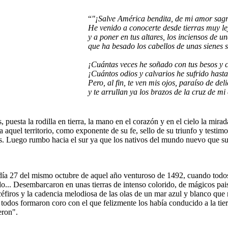
“
"¡Salve América bendita, de mi amor sag
He venido a conocerte desde tierras muy le
y a poner en tus altares, los inciensos de u
que ha besado los cabellos de unas sienes 
¡Cuántas veces he soñado con tus besos y ca
¡Cuántos odios y calvarios he sufrido hasta 
Pero, al fin, te ven mis ojos, paraíso de deli
y te arrullan ya los brazos de la cruz de mi 
puesta la rodilla en tierra, la mano en el corazón y en el cielo la mira
aquel territorio, como exponente de su fe, sello de su triunfo y testim
. Luego rumbo hacia el sur ya que los nativos del mundo nuevo que sur
día 27 del mismo octubre de aquel año venturoso de 1492, cuando todos 
o... Desembarcaron en unas tierras de intenso colorido, de mágicos paisa
céfiros y la cadencia melodiosa de las olas de un mar azul y blanco que 
 todos formaron coro con el que felizmente los había conducido a la tier
eron".