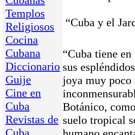
Cubanas
Templos
“Cuba y el Jar
Religiosos
Cocina
Cubana
“Cuba tiene en 
Diccionario
sus espléndidos
Guije
joya muy poco c
Cine en
inconmensurabl
Cuba
Botánico, como
Revistas de
suelo tropical s
Cuba
humano en­canta