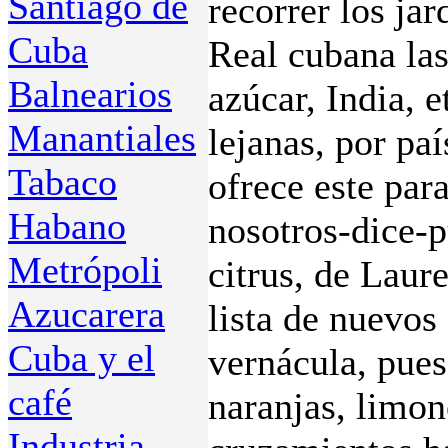
Santiago de
recorrer los jar
Cuba
Real cubana las
Balnearios
azúcar, India, e
Manantiales
lejanas, por paí
Tabaco
ofrece este para
Habano
nosotros-dice-p
Metrópoli
citrus, de Laur
Azucarera
lista de nuevos 
Cuba y el
vernácula, pues 
café
naranjas, limon
Industria