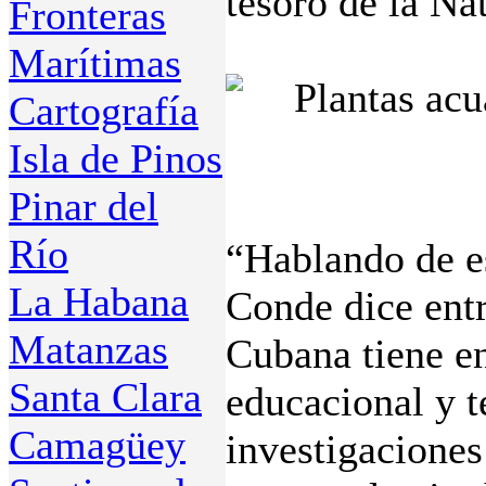
tesoro de la Na
Fronteras
Marítimas
Cartografía
Isla de Pinos
Pinar del
Río
“Hablando de es
La Habana
Conde dice entr
Matanzas
Cubana tiene en
Santa Clara
educacional y t
Camagüey
investigaciones