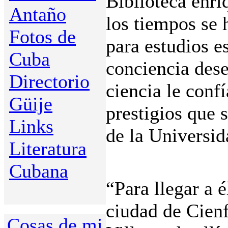
Biblioteca enri
Antaño
los tiempos se h
Fotos de
para estudios e
Cuba
conciencia des
Directorio
ciencia le conf
Güije
prestigios que 
Links
de la Universid
Literatura
Cubana
“Para llegar a é
ciudad de Cienf
Cosas de mi