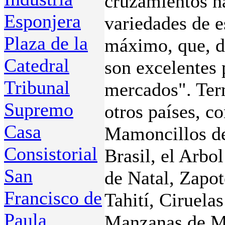
cruzamientos h
Esponjera
variedades de e
Plaza de la
máximo, que, d
Catedral
son exce­lentes
Tribunal
merca­dos". Ter
Supremo
otros países, 
Casa
Mamoncillos de
Consistorial
Brasil, el Arbo
San
de Na­tal, Zapo
Francisco de
Tahití, Ciruela
Paula
Manzanas de Ma