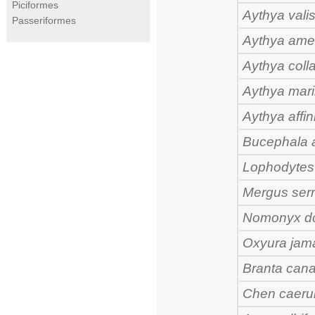
Piciformes
Aythya valis
Passeriformes
Aythya ame
Aythya colla
Aythya mari
Aythya affin
Bucephala 
Lophodytes 
Mergus serr
Nomonyx d
Oxyura jam
Branta can
Chen caeru