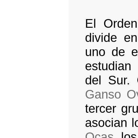
El Orde
divide e
uno de e
estudian
del Sur.
Ganso O
tercer gr
asocian 
Ocas
, lo