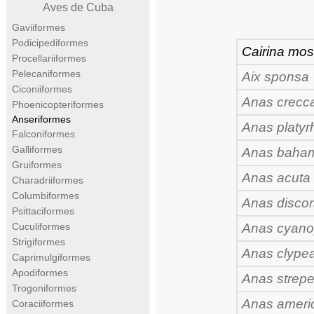
Aves de Cuba
Gaviiformes
Podicipediformes
Cairina mo
Procellariiformes
Pelecaniformes
Aix sponsa
Ciconiiformes
Anas crecc
Phoenicopteriformes
Anseriformes
Anas platy
Falconiformes
Galliformes
Anas baha
Gruiformes
Anas acuta
Charadriiformes
Columbiformes
Anas discor
Psittaciformes
Cuculiformes
Anas cyano
Strigiformes
Anas clype
Caprimulgiformes
Apodiformes
Anas strepe
Trogoniformes
Anas ameri
Coraciiformes