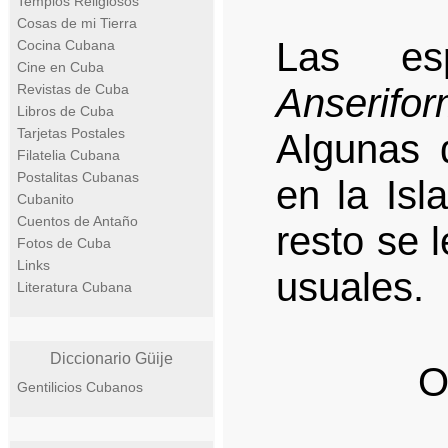
Templos Religiosos
Cosas de mi Tierra
Las es
Cocina Cubana
Cine en Cuba
Revistas de Cuba
Anserifo
Libros de Cuba
Tarjetas Postales
Algunas 
Filatelia Cubana
Postalitas Cubanas
en la Isl
Cubanito
Cuentos de Antaño
resto se 
Fotos de Cuba
Links
usuales.
Literatura Cubana
Diccionario Güije
O
Gentilicios Cubanos