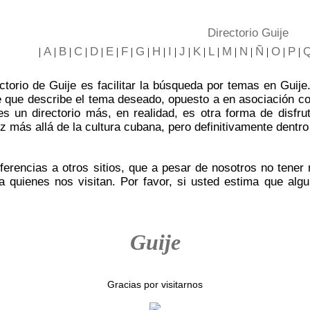
Directorio Guije
A
B
C
D
E
F
G
H
I
J
K
L
M
N
Ñ
O
P
|
|
|
|
|
|
|
|
|
|
|
|
|
|
|
|
|
|
ectorio de Guije es facilitar la búsqueda por temas en Gui
ve que describe el tema deseado, opuesto a en asociación 
es un directorio más, en realidad, es otra forma de disfr
z más allá de la cultura cubana, pero definitivamente dentro
erencias a otros sitios, que a pesar de nosotros no tener
a quienes nos visitan. Por favor, si usted estima que algu
Guije
Gracias por visitarnos