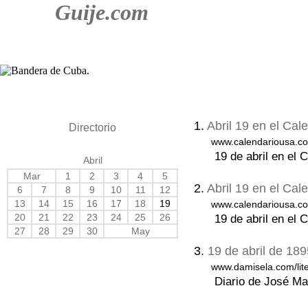
Guije.com
1.
Abril 19 en el Ca
Directorio
www.calendariousa.co
19 de abril en el 
Abril
Mar
1
2
3
4
5
2.
Abril 19 en el Ca
6
7
8
9
10
11
12
13
14
15
16
17
18
19
www.calendariousa.co
20
21
22
23
24
25
26
19 de abril en el 
27
28
29
30
May
3.
19 de abril de 189
www.damisela.com/lite
Diario de José Ma