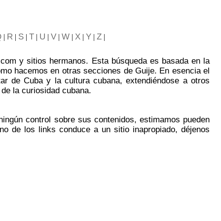
Q
R
S
T
U
V
W
X
Y
Z
|
|
|
|
|
|
|
|
|
|
je.com y sitios hermanos. Esta búsqueda es basada en la
como hacemos en otras secciones de Guije. En esencia el
utar de Cuba y la cultura cubana, extendiéndose a otros
 de la curiosidad cubana.
 ningún control sobre sus contenidos, estimamos pueden
no de los links conduce a un sitio inapropiado, déjenos