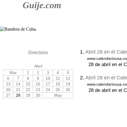
Guije.com
1.
Abril 28 en el Ca
Directorio
www.calendariousa.co
28 de abril en el 
Abril
Mar
1
2
3
4
5
2.
Abril 28 en el Ca
6
7
8
9
10
11
12
13
14
15
16
17
18
19
www.calendariousa.co
20
21
22
23
24
25
26
28 de abril en el 
27
28
29
30
May