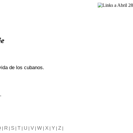
je
 vida de los cubanos.
.
Q
R
S
T
U
V
W
X
Y
Z
|
|
|
|
|
|
|
|
|
|