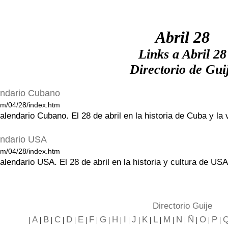
Abril 28
Links a Abril 28
Directorio de Gui
lendario Cubano
m/04/28/index.htm
Calendario Cubano. El 28 de abril en la historia de Cuba y la
lendario USA
m/04/28/index.htm
Calendario USA. El 28 de abril en la historia y cultura de USA
Directorio Guije
A
B
C
D
E
F
G
H
I
J
K
L
M
N
Ñ
O
P
|
|
|
|
|
|
|
|
|
|
|
|
|
|
|
|
|
|