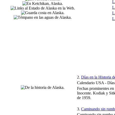
L
L
L
L
2.
Días en la Historia 
Calendario USA - Días 
Fechas prominentes en l
Inocente. Kodiak y Sitk
de 1959.
3.
Caminando sin rumb
Caminando sin rumbo po