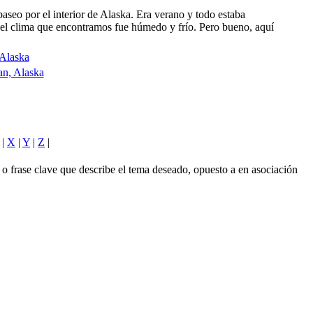
aseo por el interior de Alaska. Era verano y todo estaba
 y el clima que encontramos fue húmedo y frío. Pero bueno, aquí
Alaska
n, Alaska
|
X
|
Y
|
Z
|
 o frase clave que describe el tema deseado, opuesto a en asociación