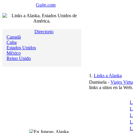
Guije.com
Directorio
Canadá
Cuba
Estados Unidos
México
Reino Unido
1.
Links a Alaska
Damisela -
Viajes Virtu
links a sitios en la Web
L
L
L
L
L