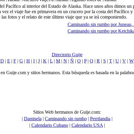
del Pacífico al interior del Estado de Alaska. Hace unos años dimos un p
a vez el viaje fue en primavera en un crucero por la costa del Pacífico
las fotos y el relato de este último viaje que ya se irá componiendo.
Caminando sin rumbo por Juneau, 
Caminando sin rumbo por Ketchika
Directorio Guije
|
D
|
E
|
F
|
G
|
H
|
I
|
J
|
K
|
L
|
M
|
N
|
Ñ
|
O
|
P
|
Q
|
R
|
S
|
T
|
U
|
V
|
W
as en Guije.com y sitios hermanos. Esta búsqueda es basada en la palabra
Sitios Web hermanos de Guije.com:
|
Damisela
|
Caminando sin rumbo
|
Perrilandia
|
|
Calendario Cubano
|
Calendario USA
|