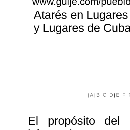
www.guije.com/pueblo
Atarés en Lugares
y Lugares de Cuba
A
B
C
D
E
F
|
|
|
|
|
|
|
El propósito del 