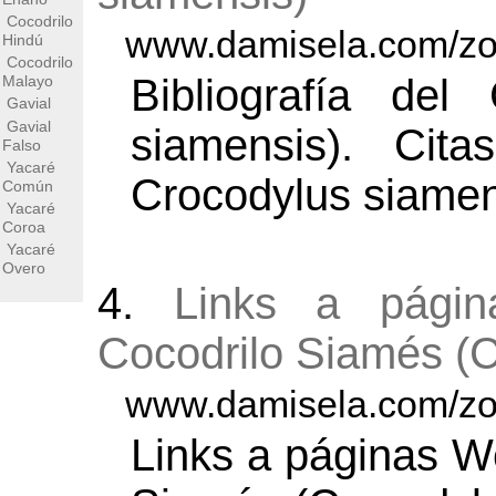
Cocodrilo
www.damisela.com/zoo
Hindú
Cocodrilo
Bibliografía del
Malayo
Gavial
Gavial
siamensis). Cit
Falso
Yacaré
Crocodylus siamen
Común
Yacaré
Coroa
Yacaré
Overo
4.
Links a págin
Cocodrilo Siamés (C
www.damisela.com/zoo
Links a páginas W