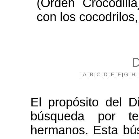
(Orden Crocodilia
con los cocodrilos
D
A
B
C
D
E
F
G
H
|
|
|
|
|
|
|
|
|
El propósito del Di
búsqueda por te
hermanos. Esta bú