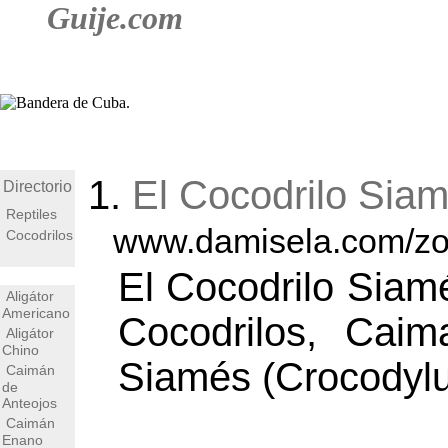
Guije.com
1.
El Cocodrilo Sia
Directorio
Reptiles
www.damisela.com/zoo
Cocodrilos
El Cocodrilo Siam
Aligátor
Americano
Cocodrilos, Caim
Aligátor
Chino
Siamés (Crocodylus
Caimán
de
Anteojos
Caimán
Enano