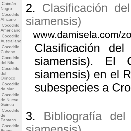
Caimán
2.
Clasificación d
Negro
Cocodrilo
siamensis)
Africano
Cocodrilo
Americano
www.damisela.com/zoo
Cocodrilo
Australiano
Clasificación de
Cocodrilo
Cubano
siamensis). El 
Cocodrilo
del Nilo
Cocodrilo
siamensis) en el 
del
Orinoco
subespecies a Cro
Cocodrilo
de Mar
Cocodrilo
de Nueva
Guinea
Cocodrilo
3.
Bibliografía de
de
Pantano
siamensis)
Cocodrilo
Enano