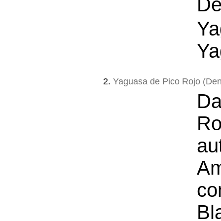
De
Ya
Ya
2.
Yaguasa de Pico Rojo (Den
Da
R
au
Am
co
Bl