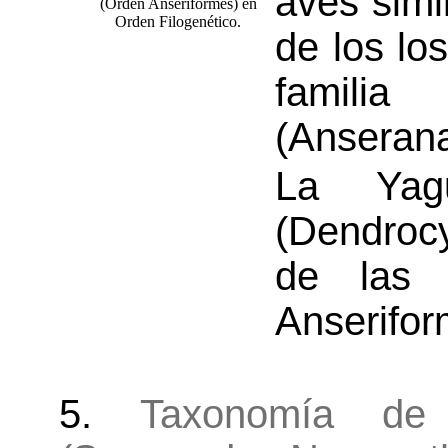
aves simil
de los lo
famili
(Anserana
La Yag
(Dendroc
de las 
Anserifor
5.
Taxonomía de