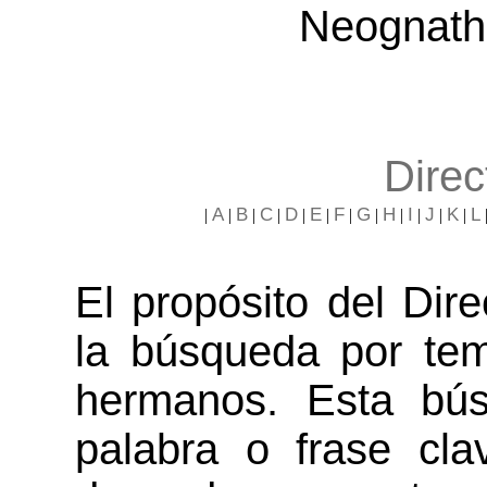
Neognath
Direc
A
B
C
D
E
F
G
H
I
J
K
L
|
|
|
|
|
|
|
|
|
|
|
|
El propósito del Direc
la búsqueda por tem
hermanos. Esta bú
palabra o frase cl