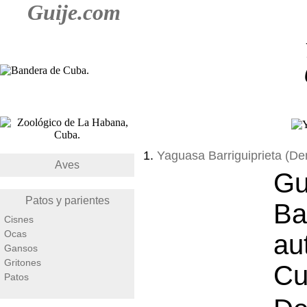
Guije.com
1.
Yaguasa Barriguiprieta (D
Aves
G
Patos y parientes
Ba
Cisnes
Ocas
au
Gansos
Gritones
Cu
Patos