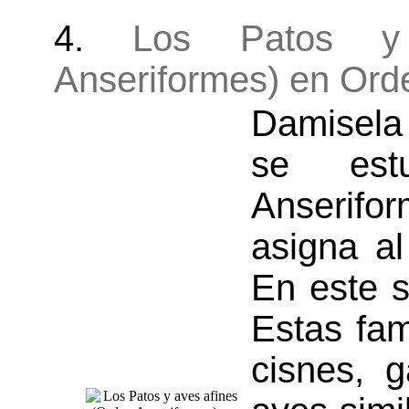
4.
Los Patos y
Anseriformes) en Orde
Damisela 
se est
Anserifo
asigna a
En este s
Estas fam
cisnes, 