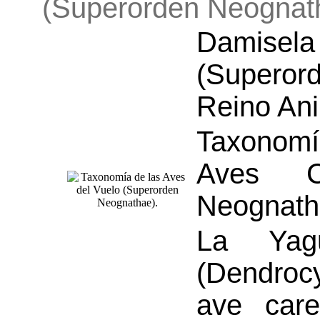
(Superorden Neognat
Damisel
(Supero
Reino Ani
Taxonomí
Aves Ca
Neognath
La Yag
(Dendroc
ave car