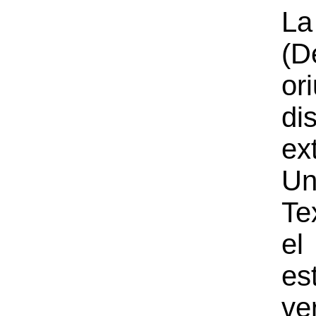
La
(D
or
di
ex
Un
Te
el
e
ve