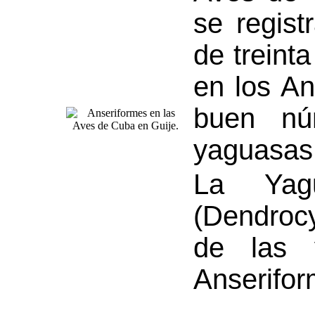
se regist
de treint
en los An
buen nú
yaguasas,
La Yag
(Dendroc
de las 
Anserifor