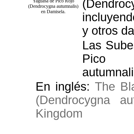
(Dendr
incluyend
y otros da
Las Sube
Pico R
autumnali
En inglés:
The Bla
(Dendrocygna au
Kingdom