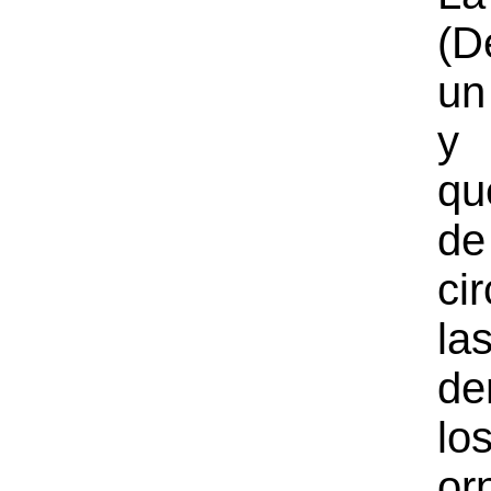
(D
un
y 
qu
d
ci
l
de
lo
or