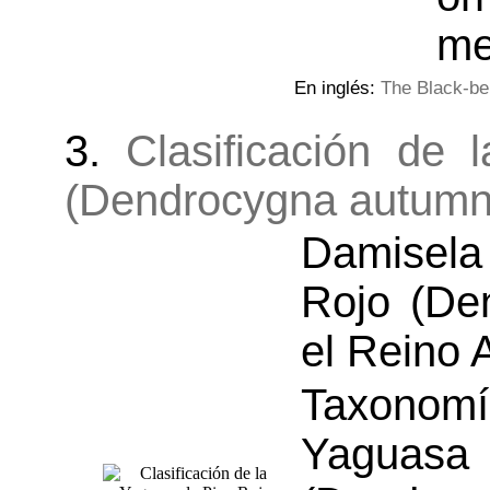
me
En inglés:
The Black-be
3.
Clasificación de
(Dendrocygna autumna
Damisel
Rojo (De
el Reino 
Taxonomí
Yagua