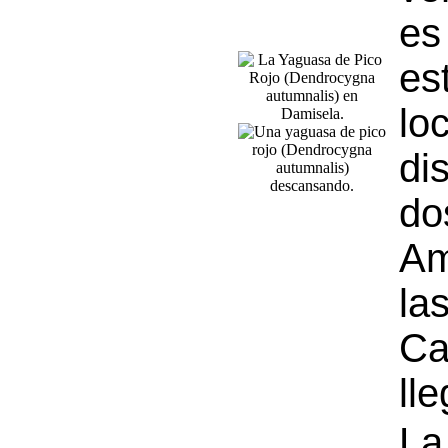
es
es
lo
di
d
Am
la
C
ll
La