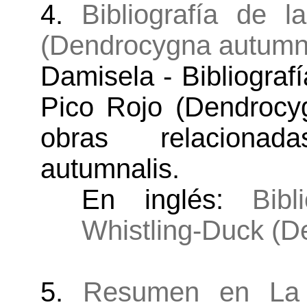
4.
Bibliografía de 
(Dendrocygna autumna
Damisela - Bibliograf
Pico Rojo (Dendrocyg
obras relaciona
autumnalis.
En inglés:
Bibl
Whistling-Duck (D
5.
Resumen en La 