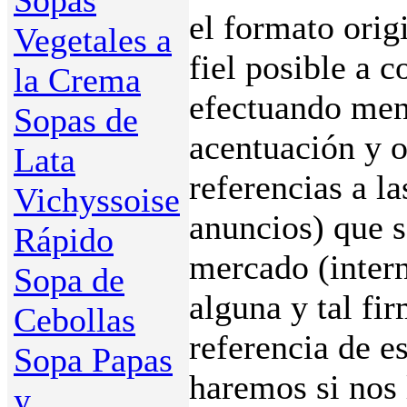
Sopas
el formato orig
Vegetales a
fiel posible a c
la Crema
efectuando meno
Sopas de
acentuación y 
Lata
referencias a la
Vichyssoise
anuncios) que 
Rápido
mercado (intern
Sopa de
alguna y tal fi
Cebollas
referencia de e
Sopa Papas
haremos si nos 
y