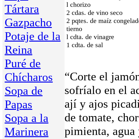
l chorizo
Tártara
2 cdas. de vino seco
Gazpacho
2 pqtes. de maíz congelad
tierno
Potaje de la
l cdta. de vinagre
1 cdta. de sal
Reina
Puré de
“Corte el jamón
Chícharos
sofríalo en el a
Sopa de
ají y ajos picad
Papas
de tomate, chori
Sopa a la
pimienta, agua 
Marinera