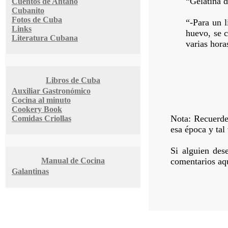
“Gelatina 
Cuentos de Antaño
Cubanito
Fotos de Cuba
“-Para un 
Links
huevo, se c
Literatura Cubana
varias hora
Libros de Cuba
Auxiliar Gastronómico
Cocina al minuto
Cookery Book
Nota: Recuerde 
Comidas Criollas
esa época y tal
Si alguien des
Manual de Cocina
comentarios aqu
Galantinas