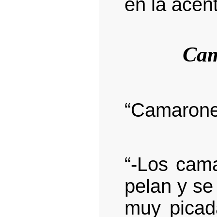
en la acent
Cam
“Camarones
“-Los cam
pelan y se
muy picada