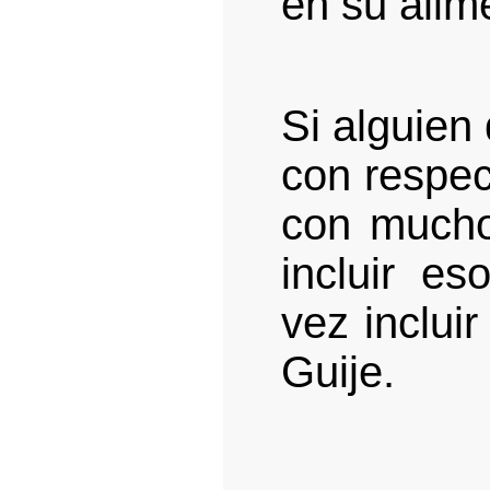
en su alim
Si alguien
con respec
con mucho
incluir es
vez inclui
Guije.