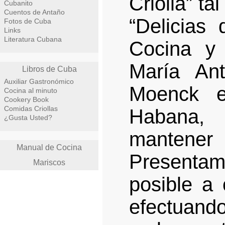
Criolla” ta
Cubanito
Cuentos de Antaño
“Delicias
Fotos de Cuba
Links
Literatura Cubana
Cocina y 
María An
Libros de Cuba
Auxiliar Gastronómico
Moenck e
Cocina al minuto
Cookery Book
Comidas Criollas
Habana,
¿Gusta Usted?
mantener
Manual de Cocina
Presentam
Mariscos
posible a 
efectuand