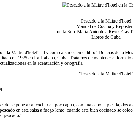
Pescado a la Maitre d'hotel
Manual de Cocina y Reposter
por la Srta. María Antonieta Reyes Gavi
Libros de Cuba
do a la Maitre d'hotel” tal y como aparece en el libro “Delicias de la M
tado en 1925 en La Habana, Cuba. Tratamos de mantener el formato orig
ctualizaciones en la acentuación y ortografía.
“Pescado a la Maitre d'hotel
el
ado se pone a sancochar en poca agua, con una cebolla picada, dos ajos
 pescado en esta salsa a fuego lento, cuando esté bien cocinado se coloc
 el pescado.”