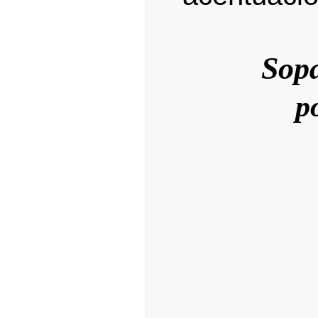
Sop
p