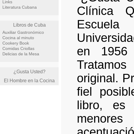
Links
Clínica 
Literatura Cubana
Escuela
Libros de Cuba
Auxiliar Gastronómico
Universid
Cocina al minuto
Cookery Book
en 1956
Comidas Criollas
Delicias de la Mesa
Tratamos
¿Gusta Usted?
original. 
El Hombre en la Cocina
fiel posi
libro, es
menores 
acentuació