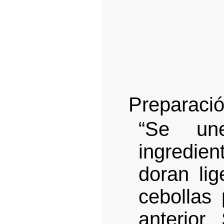
Preparació
“Se un
ingredien
doran lig
ce­bollas
anterior