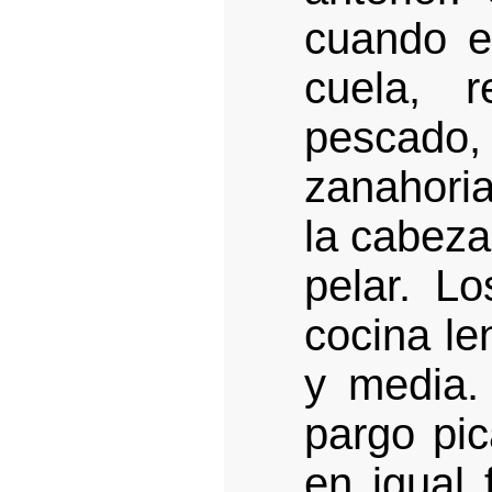
cuando e
cuela, 
pescad
zanahoria
la cabeza
pelar. L
cocina le
y media.
pargo pic
en igual