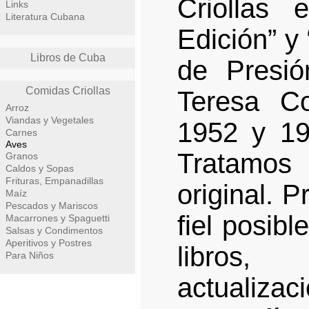
Criollas 
Links
Literatura Cubana
Edición” y
Libros de Cuba
de Presió
Comidas Criollas
Teresa C
Arroz
Viandas y Vegetales
1952 y 1
Carnes
Aves
Tratamos
Granos
Caldos y Sopas
Frituras, Empanadillas
original. 
Maíz
Pescados y Mariscos
fiel posib
Macarrones y Spaguetti
Salsas y Condimentos
Aperitivos y Postres
libros,
Para Niños
actualizac