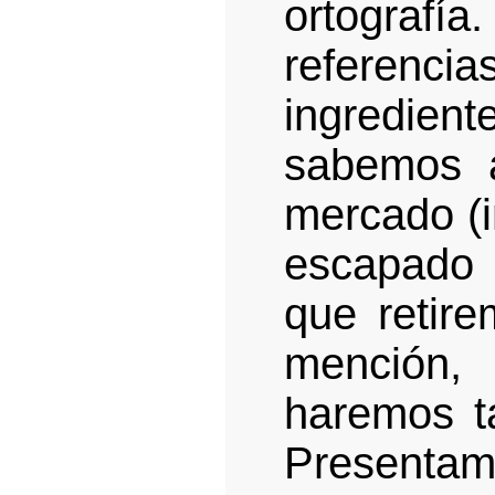
ortograf
referenci
ingredie
sabemos 
mercado (i
escapado 
que retire
mención
haremos t
Presenta