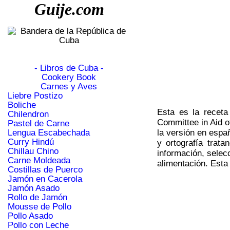
Guije.com
- Libros de Cuba -
Cookery Book
Carnes y Aves
Liebre Postizo
Boliche
Esta es la receta
Chilendron
Committee in Aid o
Pastel de Carne
Lengua Escabechada
la versión en espa
Curry Hindú
y ortografía trata
Chillau Chino
información, selec
Carne Moldeada
alimentación. Esta
Costillas de Puerco
Jamón en Cacerola
Jamón Asado
Rollo de Jamón
Mousse de Pollo
Pollo Asado
Pollo con Leche