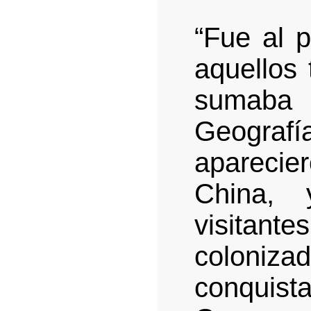
“Fue al p
aquellos
sumaba 
Geograf
apareci
China,
visitan
coloniz
conquis