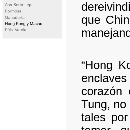
dereivind
Ana Berta Lepe
Formosa
que China
Ganadería
Hong Kong y Macao
manejando
Félix Varela
“Hong K
enclaves
corazón
Tung, no
tales po