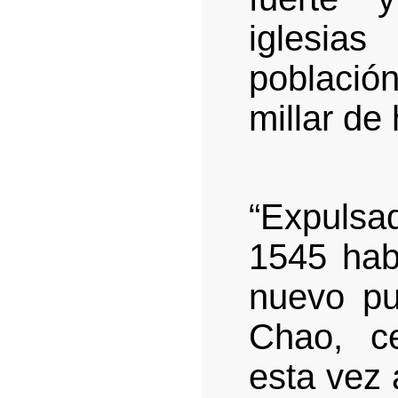
iglesia
població
millar de
“Expulsa
1545 hab
nuevo pu
Chao, c
esta vez 