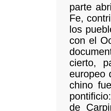
parte ab
Fe, contr
los puebl
con el O
documenta
cierto, 
europeo q
chino fu
pontificio
de Carpi