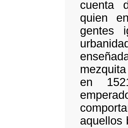
cuenta d
quien e
gentes 
urbanida
enseñada
mezquit
en 152
emperado
comport
aquellos 