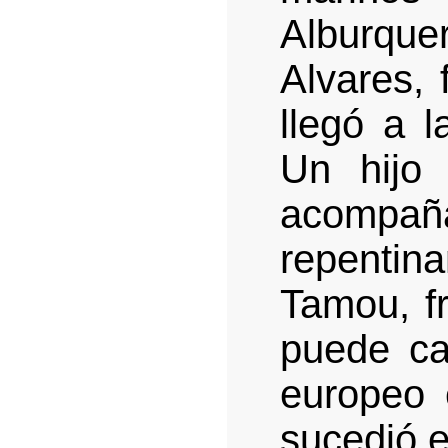
Alburqu
Alvares, 
llegó a l
Un hijo
acomp
repenti
Tamou, fr
puede ca
europeo 
sucedió e