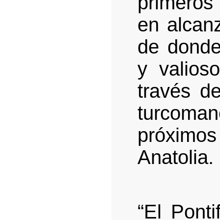
primeros
en alcanz
de donde
y valios
través d
turcoman
próximo
Anatolia.
“El Ponti