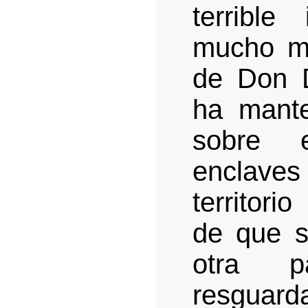
terrible
mucho me
de Don D
ha mante
sobre 
enclave
territori
de que s
otra 
resguar