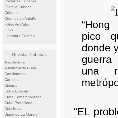
Postalitas Cubanas
Filatelia Cubana
Cubanito
Cuentos de Antaño
“Hong 
Fotos de Cuba
Links
pico q
Literatura Cubana
donde y
Revistas Cubanas
guerra 
Arquitectura
una r
Automovil de Cuba
Cancioneros
metrópol
Carteles
Cinema
Cuba Agrícola
Cuba Contemporánea
Cuba Profesional
“EL prob
Detallistas
Diario de La Marina