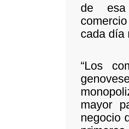
de esa 
comercio
cada día 
“Los co
genove
monopoliz
mayor pa
negocio d