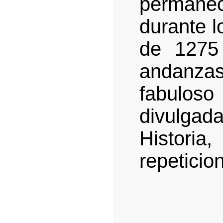
permanec
durante l
de 1275
andanz
fabulo
divulgad
Histori
repeticion