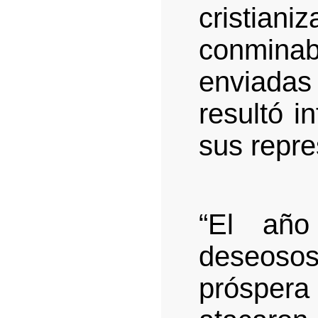
cristian
conmina
enviadas
resultó i
sus repre
“El año
deseoso
prósper