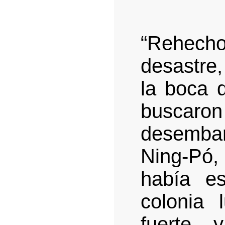
“Rehecho
desastre,
la boca d
buscar
desembarc
Ning-Pó,
había e
colonia 
fuerte 