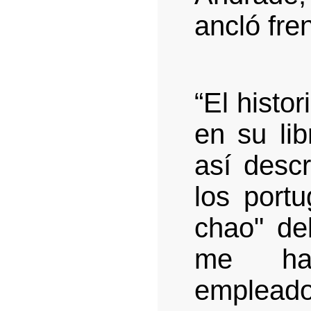
ancló fre
“El histo
en su lib
así descr
los portu
chao" de
me hal
empleado 