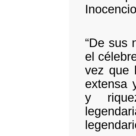
Inocencio
“De sus n
el célebr
vez que 
extensa 
y riqu
legendar
legend