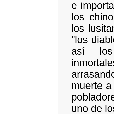
e import
los chin
los lusit
"los diab
así lo
inmortale
arrasando
muerte a
poblador
uno de lo