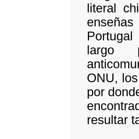
literal c
enseña
Portugal
largo 
anticomun
ONU, los 
por donde
encontr
resultar t