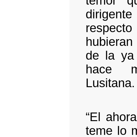
temor q
dirigent
respect
hubieran
de la ya
hace m
Lusitana.
“El ahor
teme lo 