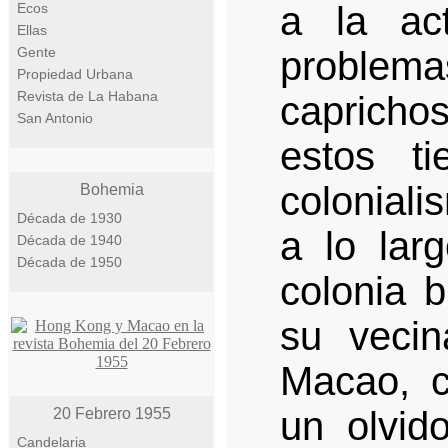
a la ac
Ecos
Ellas
Gente
problema
Propiedad Urbana
Revista de La Habana
caprich
San Antonio
estos t
colonial
Bohemia
Década de 1930
a lo lar
Década de 1940
Década de 1950
colonia 
su vecin
Macao, c
un olvid
20 Febrero 1955
Candelaria