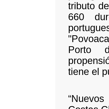
tributo d
660 dur
portugue
"Povoac
Porto 
propensi
tiene el p
“Nuevos