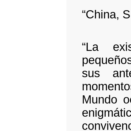
“China, 
“La exi
pequeños 
sus ant
momento
Mundo oc
enigmáti
convivenc