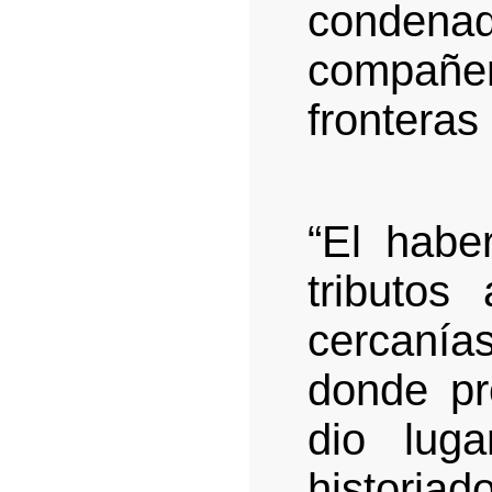
condenad
compañe
fronteras 
“El habe
tributos
cercaní
donde pro
dio lug
historia