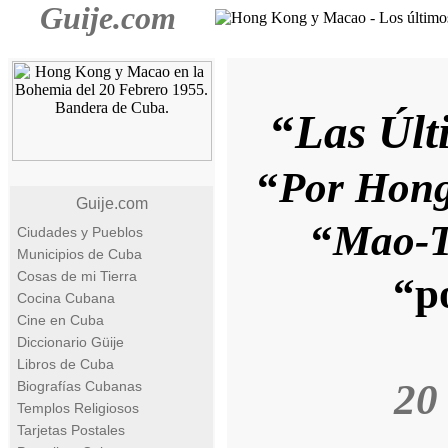
Guije.com
“
Las Últ
“
Por Hong
Guije.com
“
Mao-T
Ciudades y Pueblos
Municipios de Cuba
Cosas de mi Tierra
“p
Cocina Cubana
Cine en Cuba
Diccionario Güije
Libros de Cuba
20
Biografías Cubanas
Templos Religiosos
Tarjetas Postales