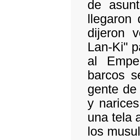
de asunt
llegaron
dijeron 
Lan-Ki" p
al Empe
barcos s
gente de 
y narice
una tela 
los musu