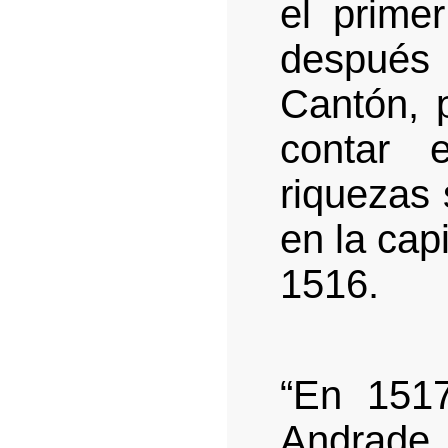
el prime
después
Cantón, 
contar 
riquezas 
en la cap
1516.
“En 1517
Andrade, 