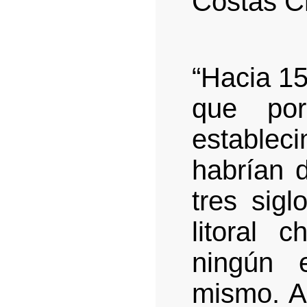
Costas C
“Hacia 15
que po
estable
habrían 
tres sigl
litoral 
ningún e
mismo. A