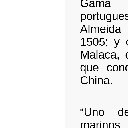
Gama y
portug
Almeida
1505; y 
Malaca, 
que cond
China.
“Uno de
marino