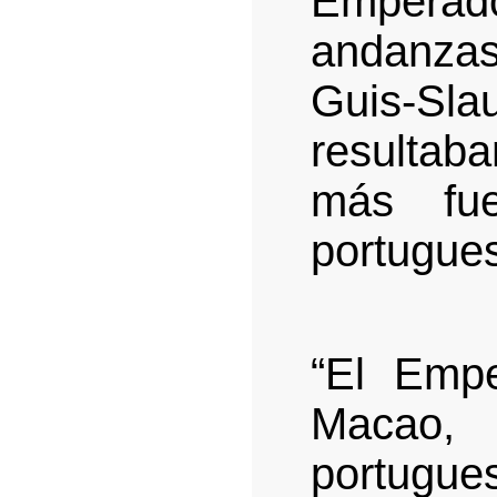
Emperado
andanzas
Guis-Sl
resultab
más fu
portugue
“El Empe
Macao,
portugue