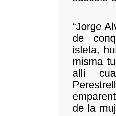
“Jorge Al
de conq
isleta, h
misma tum
allí cu
Perestr
emparent
de la muj