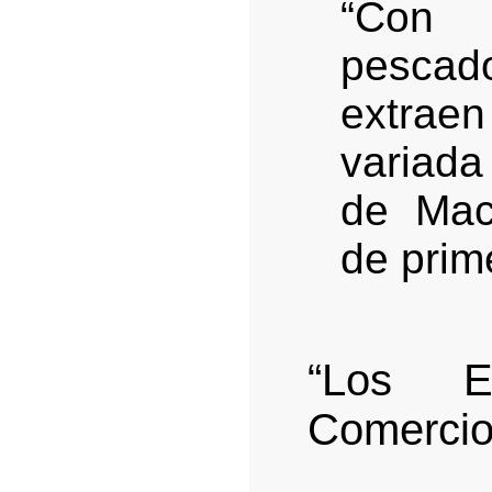
“Con m
pescad
extraen
variada
de Maca
de prim
“Los E
Comercio.