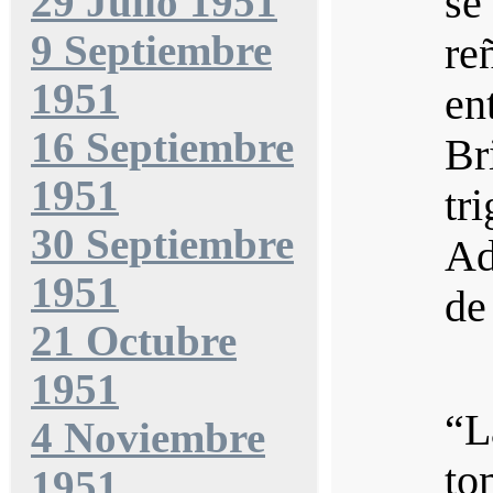
29 Julio 1951
se
9 Septiembre
re
1951
en
16 Septiembre
Br
1951
tr
30 Septiembre
Ad
1951
de
21 Octubre
1951
“L
4 Noviembre
to
1951