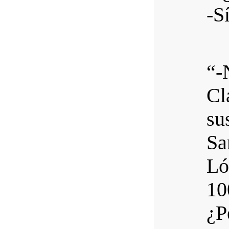
-S
“-
Cl
su
Sa
Ló
10
¿P