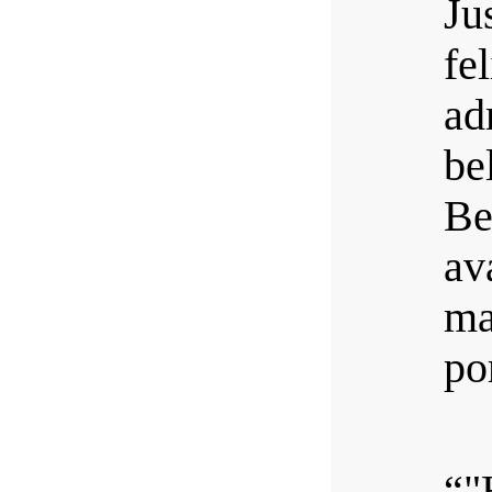
Ju
fe
ad
be
Be
a
ma
po
“"