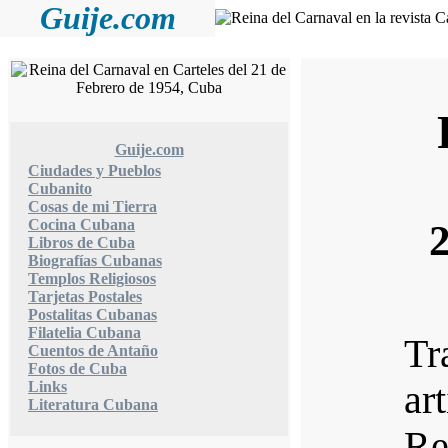
Guije.com
Guije.com
Ciudades y Pueblos
Cubanito
Cosas de mi Tierra
Cocina Cubana
Libros de Cuba
Biografías Cubanas
Templos Religiosos
Tarjetas Postales
Postalitas Cubanas
Filatelia Cubana
Tr
Cuentos de Antaño
Fotos de Cuba
Links
ar
Literatura Cubana
R