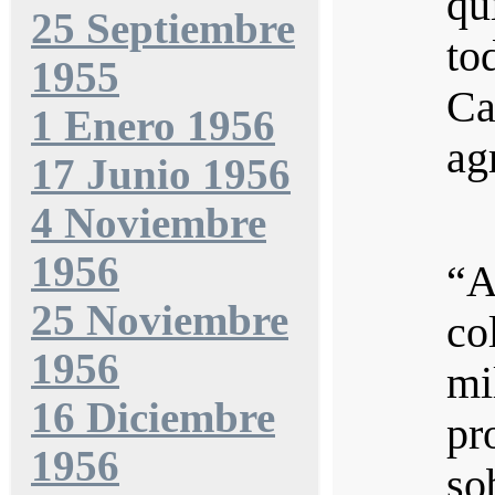
qu
25 Septiembre
t
1955
C
1 Enero 1956
ag
17 Junio 1956
4 Noviembre
1956
“A
25 Noviembre
c
1956
m
16 Diciembre
pr
1956
so