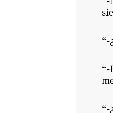
“-
sie
“-
“-
me
“-