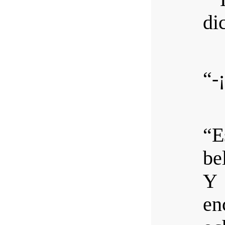
di
“-
“E
be
Y 
en