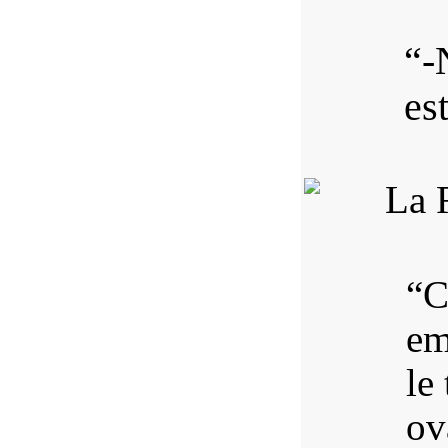
“-
es
“C
em
le
ov