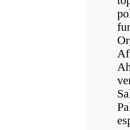
t
po
fu
Or
Af
Ah
ve
Sa
Pa
es