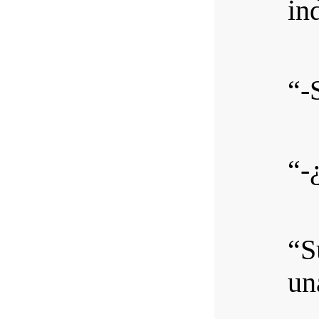
in
“-S
“-
“S
un