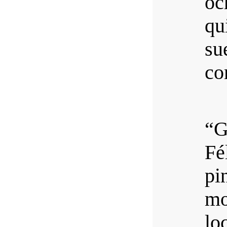
oc
qu
su
co
“G
Fé
pi
mo
lo