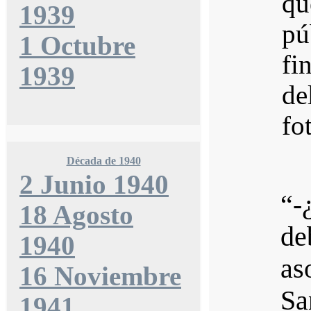
qu
1939
pú
1 Octubre
fi
1939
de
fo
Década de 1940
2 Junio 1940
“-
18 Agosto
de
1940
as
16 Noviembre
Sa
1941