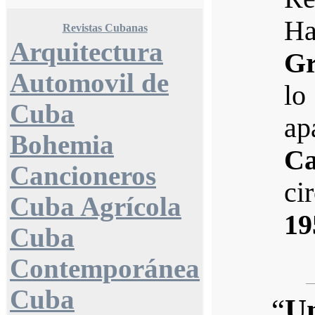
H
Revistas Cubanas
Arquitectura
Gr
Automovil de
lo
Cuba
ap
Bohemia
Ca
Cancioneros
ci
Cuba Agrícola
19
Cuba
Contemporánea
Cuba
“
Un