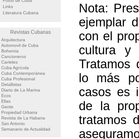
Fotos de Cuba
Nota: Pre
Links
Literatura Cubana
ejemplar 
con el pro
Revistas Cubanas
Arquitectura
Automovil de Cuba
cultura y 
Bohemia
Cancioneros
Tratamos d
Carteles
Cuba Agrícola
Cuba Contemporánea
lo más po
Cuba Profesional
Detallistas
casos es 
Diario de La Marina
Ecos
Ellas
de la prop
Gente
Propiedad Urbana
tratamos d
Revista de La Habana
San Antonio
Semanario de Actualidad
aseguramo