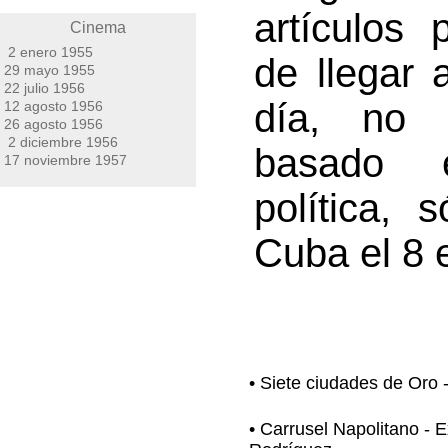
artículos 
Cinema
2 enero 1955
de llegar 
29 mayo 1955
22 julio 1956
día, no 
12 agosto 1956
26 agosto 1956
2 diciembre 1956
basado e
17 noviembre 1957
política,
Cuba el 8 
• Siete ciudades de Oro
• Carrusel Napolitano - E