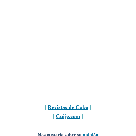
|
Revistas de Cuba
|
|
Guije.com
|
Nos gustaría saber su
opinión