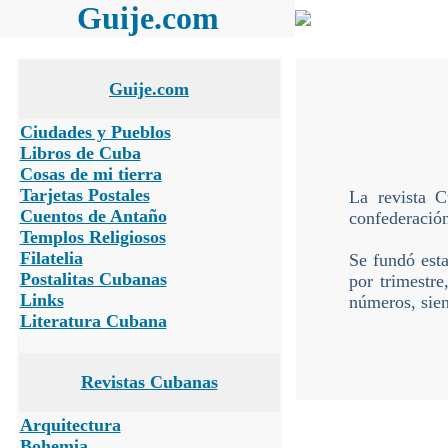
Guije.com
Guije.com
Ciudades y Pueblos
Libros de Cuba
Cosas de mi tierra
Tarjetas Postales
La revista C
Cuentos de Antaño
confederación
Templos Religiosos
Filatelia
Se fundó esta
Postalitas Cubanas
por trimestre
Links
números, sien
Literatura Cubana
Revistas Cubanas
Arquitectura
Bohemia