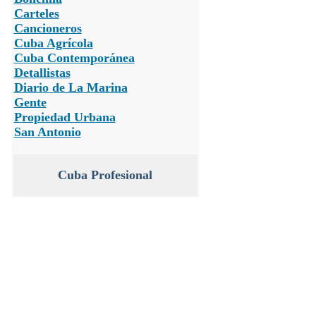
Carteles
Cancioneros
Cuba Agrícola
Cuba Contemporánea
Detallistas
Diario de La Marina
Gente
Propiedad Urbana
San Antonio
Cuba Profesional