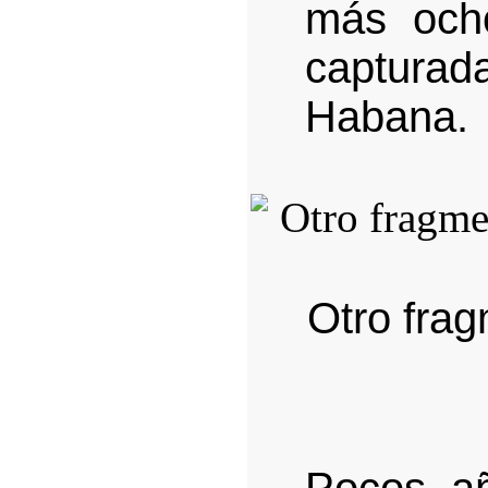
más ocho
captura
Habana.
Otro frag