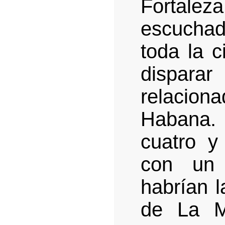
Fortal
escucha
toda la 
dispar
relacion
Habana.
cuatro 
con un 
habrían l
de La M