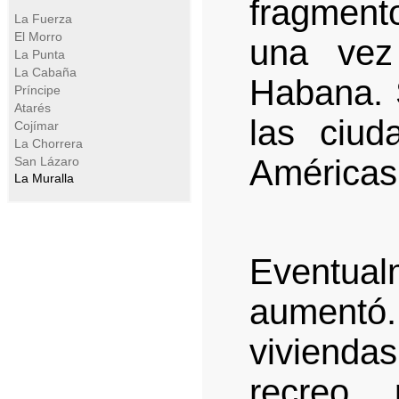
fragment
La Fuerza
El Morro
una vez
La Punta
La Cabaña
Habana. 
Príncipe
Atarés
las ciud
Cojímar
La Chorrera
Américas
San Lázaro
La Muralla
Eventu
aumentó
viviend
recreo 