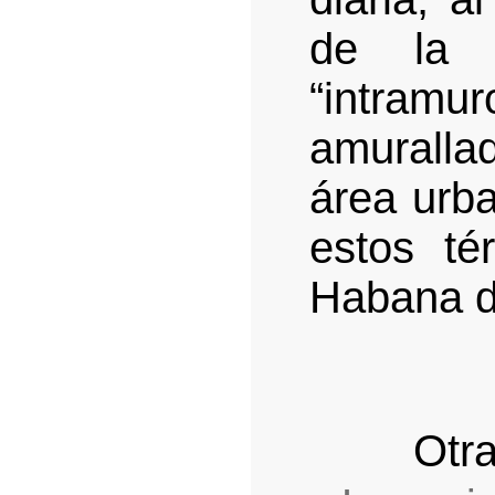
de la 
“intra
amurallad
área urba
estos té
Habana de
Otra