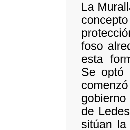
La Mural
concepto
protecci
foso alr
esta for
Se optó 
comenzó
gobierno
de Ledes
sitúan la