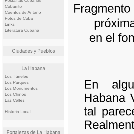
Postalitas Cubanas
Fragmento 
Cubanito
Cuentos de Antaño
Fotos de Cuba
próxima
Links
Literatura Cubana
en el fo
Ciudades y Pueblos
La Habana
Los Túneles
En alg
Los Parques
Los Monumentos
Habana V
Los Chinos
Las Calles
tal parec
Historia Local
Realme
Fortalezas de La Habana