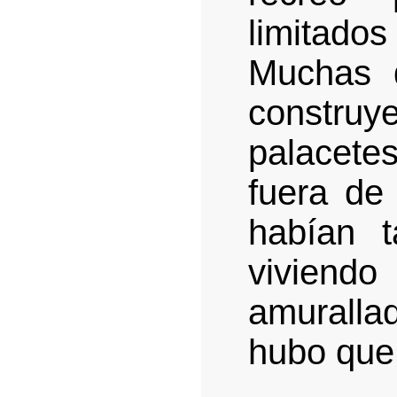
limitado
Muchas d
constr
palacet
fuera de
habían 
vivien
amuralla
hubo que 