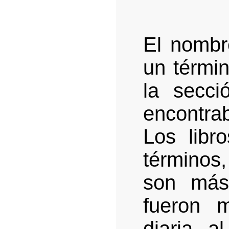
El nombr
un términ
la secc
encontra
Los libr
términos
son más
fueron 
diaria, a