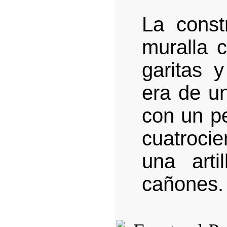
La const
muralla 
garitas 
era de u
con un pe
cuatrocie
una arti
cañones.