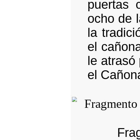
puertas 
ocho de 
la tradic
el cañona
le atrasó
el Cañon
Fra