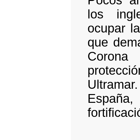
Pocos a
los ing
ocupar l
que dema
Corona
protecci
Ultramar
España,
fortifica