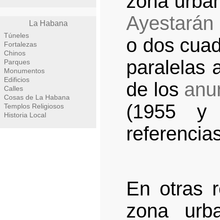
zona urba
Ayestarán
La Habana
Túneles
o dos cuad
Fortalezas
Chinos
paralelas 
Parques
Monumentos
Edificios
de los
anu
Calles
Cosas de La Habana
(1955 y 
Templos Religiosos
Historia Local
referencias
En otras r
zona ur