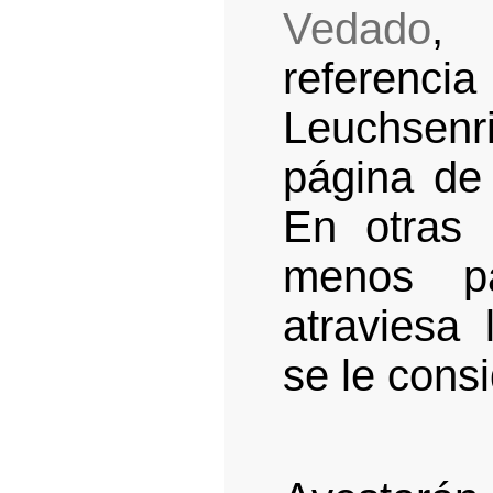
Vedado
, 
referenc
Leuchsenr
página de
En otras 
menos p
atraviesa
se le cons