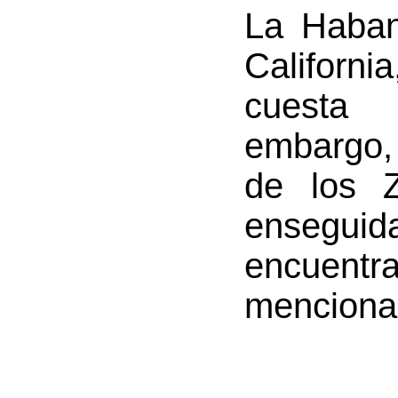
La Haban
Californ
cuesta 
embargo,
de los Z
ensegu
encuentr
menciona