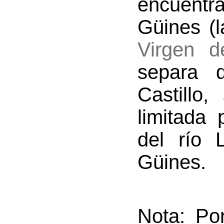
encuentra
Güines (l
Virgen d
separa
Castillo
limitada 
del río 
Güines.
Nota: Po