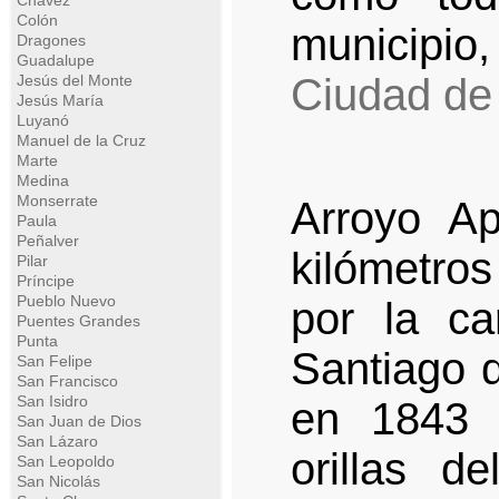
Chávez
Colón
municipio,
Dragones
Guadalupe
Ciudad de
Jesús del Monte
Jesús María
Luyanó
Manuel de la Cruz
Marte
Medina
Monserrate
Arroyo Ap
Paula
Peñalver
kilómetro
Pilar
Príncipe
Pueblo Nuevo
por la c
Puentes Grandes
Punta
Santiago 
San Felipe
San Francisco
San Isidro
en 1843 
San Juan de Dios
San Lázaro
orillas d
San Leopoldo
San Nicolás