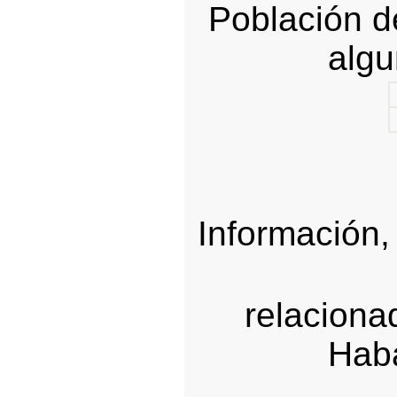
Población d
alg
Información,
relaciona
Haba