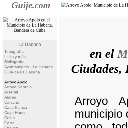
Guije.com
La Habana
en el
M
Topografía
Links y más
Bibliografía
Ciudades, 
Ayuntamiento - La Habana
Guía de La Habana
Arroyo Apolo
Arroyo Naranjo
Arsenal
Arroyo A
Atarés
Calvario
Casa Blanca
municipio 
Cayo Hueso
Ceiba
como tod
Cerro