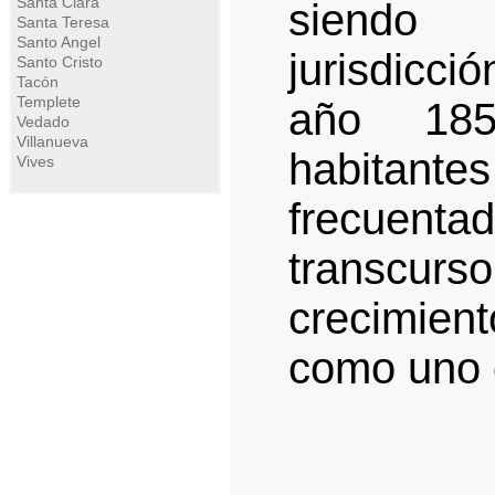
Santa Clara
siendo
Santa Teresa
Santo Angel
jurisdicci
Santo Cristo
Tacón
Templete
año 18
Vedado
Villanueva
habitant
Vives
frecuentad
transcu
crecimient
como uno d