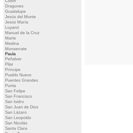
Colón
Dragones
Guadalupe
Jesús del Monte
Jesús María
Luyanó
Manuel de la Cruz
Marte
Medina
Monserrate
Paula
Peñalver
Pilar
Príncipe
Pueblo Nuevo
Puentes Grandes
Punta
San Felipe
San Francisco
San Isidro
San Juan de Dios
San Lázaro
San Leopoldo
San Nicolás
Santa Clara