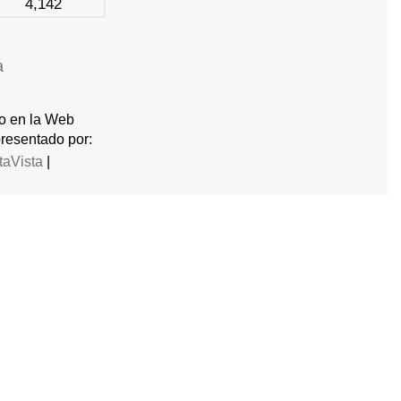
4,142
a
do en la Web
resentado por:
taVista
|