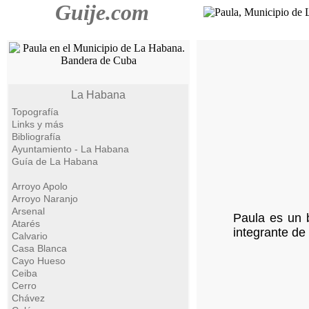
Guije.com
La Habana
Topografía
Links y más
Bibliografía
Ayuntamiento - La Habana
Guía de La Habana
Arroyo Apolo
Arroyo Naranjo
Arsenal
Paula es un b
Atarés
integrante de
Calvario
Casa Blanca
Cayo Hueso
Ceiba
Cerro
Chávez