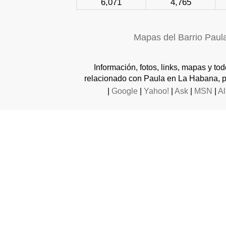
6,071
4,765
Mapas del Barrio Paul
Información, fotos, links, mapas y to
relacionado con Paula en La Habana, p
|
Google
|
Yahoo!
|
Ask
|
MSN
|
Al