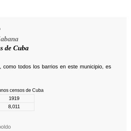
o
Habana
es de Cuba
 como todos los barrios en este municipio, es
gunos censos de Cuba
1919
8,011
poldo