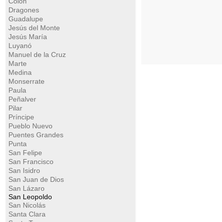
Colón
Dragones
Guadalupe
Jesús del Monte
Jesús María
Luyanó
Manuel de la Cruz
Marte
Medina
Monserrate
Paula
Peñalver
Pilar
Príncipe
Pueblo Nuevo
Puentes Grandes
Punta
San Felipe
San Francisco
San Isidro
San Juan de Dios
San Lázaro
San Leopoldo
San Nicolás
Santa Clara