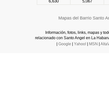
6,630
5,067
Mapas del Barrio Santo A
Información, fotos, links, mapas y to
relacionado con Santo Angel en La Habana
|
Google
|
Yahoo!
|
MSN
|
Alta