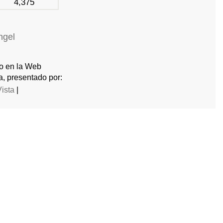
4,375
ngel
do en la Web
, presentado por:
Vista
|