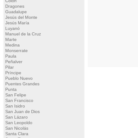
Colón
Dragones
Guadalupe
Jesús del Monte
Jesús María
Luyanó
Manuel de la Cruz
Marte
Medina
Monserrate
Paula
Peñalver
Pilar
Príncipe
Pueblo Nuevo
Puentes Grandes
Punta
San Felipe
San Francisco
San Isidro
San Juan de Dios
San Lázaro
San Leopoldo
San Nicolás
Santa Clara