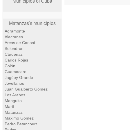
Municipios of Cuba
Matanzas's municipios
Agramonte
Alacranes
Arcos de Canasí
Bolondrón
Cárdenas
Carlos Rojas
Colón
Guamacaro
Jagüey Grande
Jovellanos
Juan Gualberto Gómez
Los Arabos
Manguito
Martí
Matanzas
Máximo Gómez
Pedro Betancourt
Perico