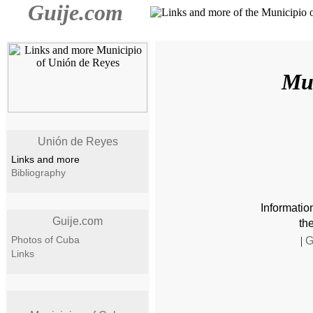
Guije.com
Mun
Unión de Reyes
Links and more
Bibliography
Informatio
Guije.com
th
Photos of Cuba
|
G
Links