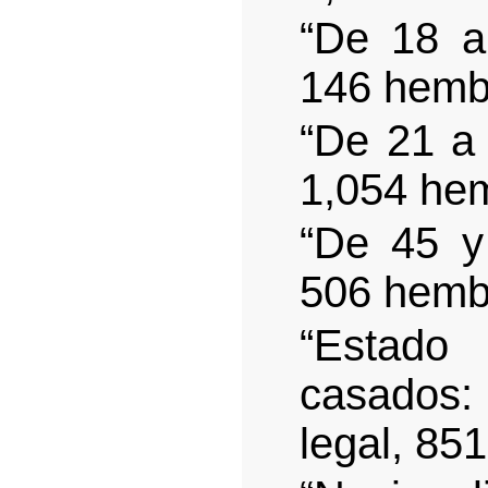
“De 18 a
146 hemb
“De 21 a
1,054 he
“De 45 y
506 hemb
“Estado 
casados: 
legal, 85