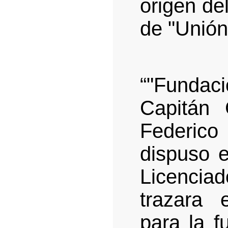
origen del
de "Unión
“"Funda
Capitán 
Federico
dispuso 
Licencia
trazara 
para la f