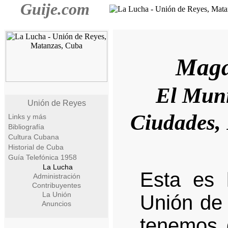
Guije.com
Maga
El Muni
Unión de Reyes
Ciudades,
Links y más
Bibliografía
Cultura Cubana
Historial de Cuba
Guía Telefónica 1958
La Lucha
Esta es 
Administración
Contribuyentes
La Unión
Unión de
Anuncios
tenemos 