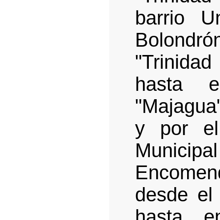
barrio U
Bolondr
"Trinida
hasta e
"Majagua"
y por e
Municip
Encomend
desde el 
hasta e