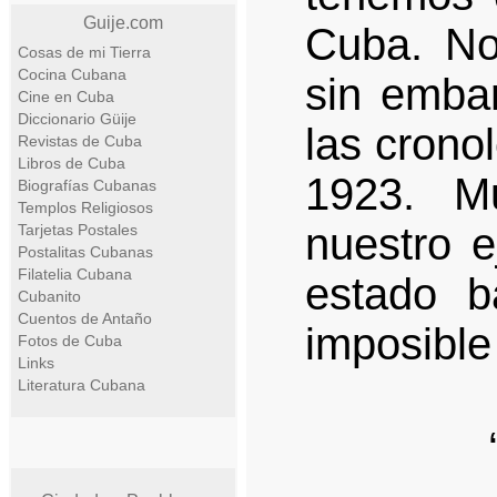
Guije.com
Cuba. No
Cosas de mi Tierra
Cocina Cubana
sin embar
Cine en Cuba
Diccionario Güije
las crono
Revistas de Cuba
Libros de Cuba
1923. M
Biografías Cubanas
Templos Religiosos
nuestro 
Tarjetas Postales
Postalitas Cubanas
Filatelia Cubana
estado b
Cubanito
Cuentos de Antaño
imposible
Fotos de Cuba
Links
Literatura Cubana