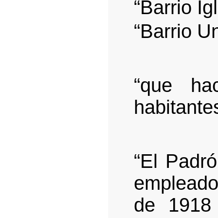
“Barrio Ig
“Barrio U
“que ha
habitante
“El Padró
empleados
de 1918 