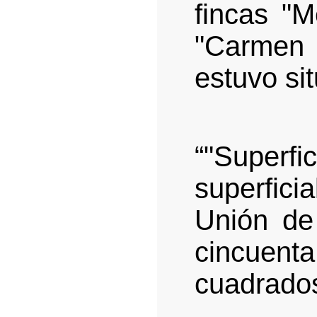
fincas "M
"Carmen 
estuvo sit
“"Super
superfici
Unión de
cincuen
cuadrados