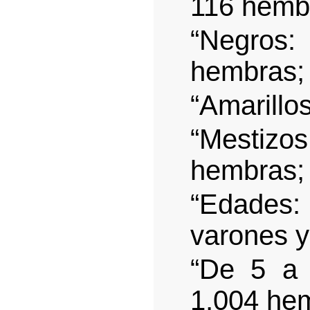
116 hembr
“Negros
hembras; 
“Amarillos
“Mestiz
hembras; 
“Edades:
varones 
“De 5 a 
1,004 he