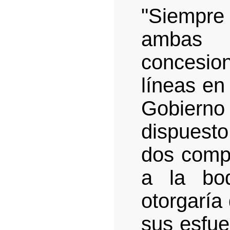
"Siempre
ambas e
concesi
líneas en 
Gobierno
dispuest
dos comp
a la bo
otorgaría
sus esfue