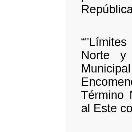
Repúblic
“"Límites
Norte y
Municip
Encomen
Término 
al Este c