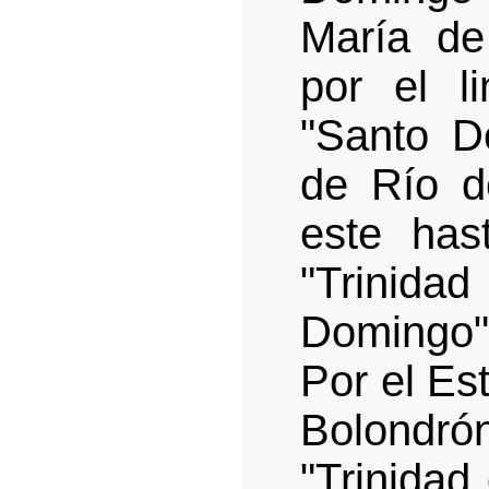
María de
por el l
"Santo D
de Río d
este has
"Trinida
Domingo"
Por el Es
Bolondrón
"Trinidad