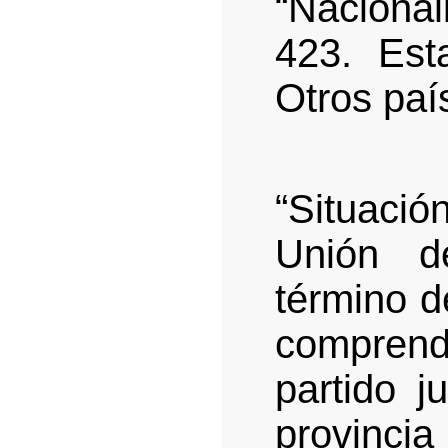
“Nacional
423. Est
Otros paí
“Situació
Unión d
término d
compren
partido j
provinc