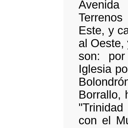
Avenida
Terrenos 
Este, y ca
al Oeste, 
son: por
Iglesia p
Bolondr
Borrallo, 
"Trinida
con el Mu