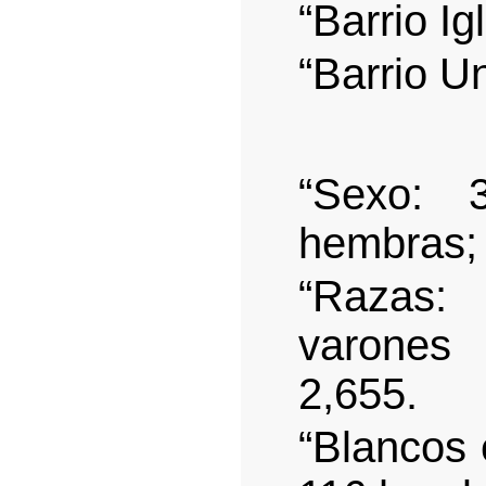
“Barrio Ig
“Barrio U
“Sexo: 
hembras; 
“Razas:
varones
2,655.
“Blancos 