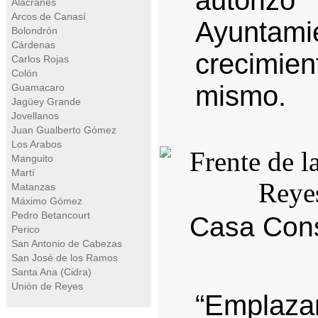
autori
Alacranes
Arcos de Canasí
Ayuntam
Bolondrón
Cárdenas
crecimi
Carlos Rojas
Colón
mismo.
Guamacaro
Jagüey Grande
Jovellanos
Juan Gualberto Gómez
Los Arabos
Manguito
Martí
Matanzas
Máximo Gómez
Pedro Betancourt
Casa Cons
Perico
San Antonio de Cabezas
San José de los Ramos
Santa Ana (Cidra)
Unión de Reyes
“Emplaza