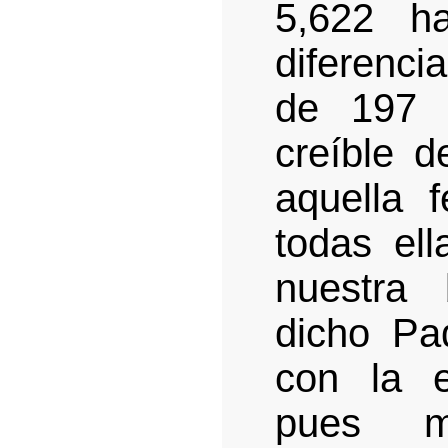
5,622 ha
diferenci
de 197 
creíble 
aquella 
todas el
nuestra
dicho Pa
con la e
pues m