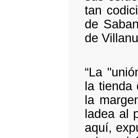
tan codici
de Sabani
de Villan
“La "unió
la tienda
la margen
ladea al 
aquí, exp