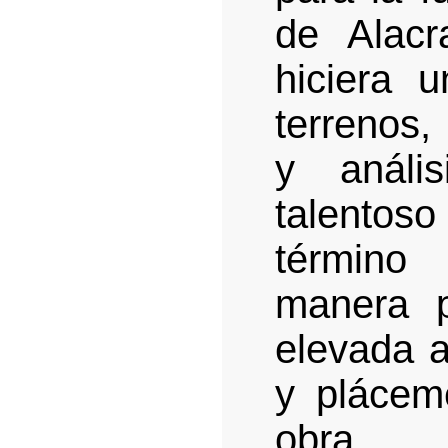
de Alacr
hiciera 
terrenos,
y análi
talentoso 
término
manera p
elevada au
y plácem
obra.