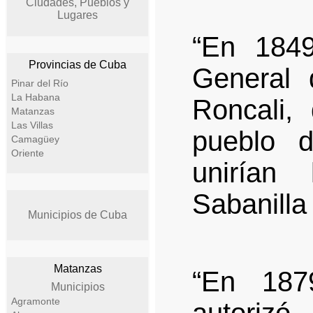
Ciudades, Pueblos y
Lugares
“En 1849
Provincias de Cuba
General 
Pinar del Río
La Habana
Roncali,
Matanzas
Las Villas
pueblo 
Camagüey
Oriente
unirían
Sabanilla
Municipios de Cuba
Matanzas
“En 187
Municipios
Agramonte