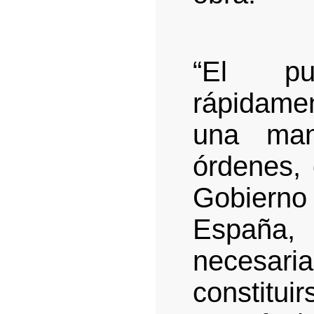
“El pu
rápidame
una man
órdenes,
Gobiern
España, 
necesar
constitu