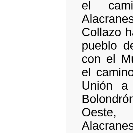
el cam
Alacran
Collazo h
pueblo d
con el M
el camin
Unión a 
Bolondr
Oeste, 
Alacranes