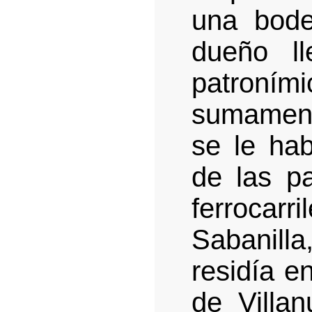
una bode
dueño ll
patroními
sumamente
se le hab
de las p
ferrocar
Sabanill
residía e
de Villan