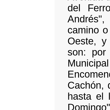
del Ferr
Andrés"
camino o 
Oeste, y 
son: por
Municip
Encomend
Cachón, d
hasta el 
Domingo",