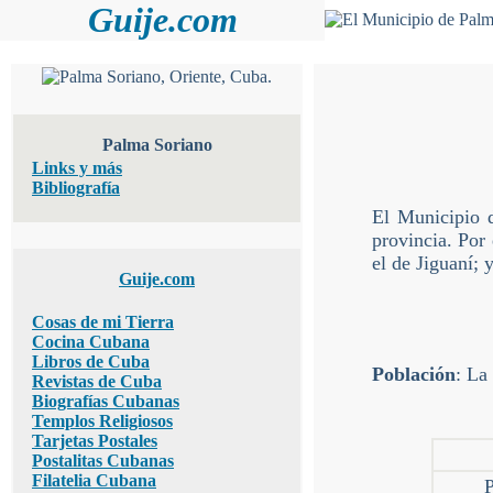
Guije.com
Palma Soriano
Links y más
Bibliografía
El Municipio d
provincia. Por
el de Jiguaní; 
Guije.com
Cosas de mi Tierra
Cocina Cubana
Libros de Cuba
Población
: La
Revistas de Cuba
Biografías Cubanas
Templos Religiosos
Tarjetas Postales
Postalitas Cubanas
Filatelia Cubana
P