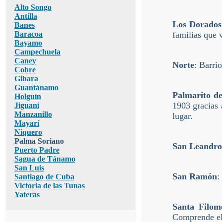
Alto Songo
Antilla
Los Dorados
Banes
Baracoa
familias que 
Bayamo
Campechuela
Caney
Norte
: Barri
Cobre
Gibara
Guantánamo
Palmarito d
Holguín
1903 gracias 
Jiguaní
Manzanillo
lugar.
Mayarí
Niquero
Palma Soriano
San Leandro
Puerto Padre
Sagua de Tánamo
San Luis
San Ramón
:
Santiago de Cuba
Victoria de las Tunas
Yateras
Santa Filom
Comprende el