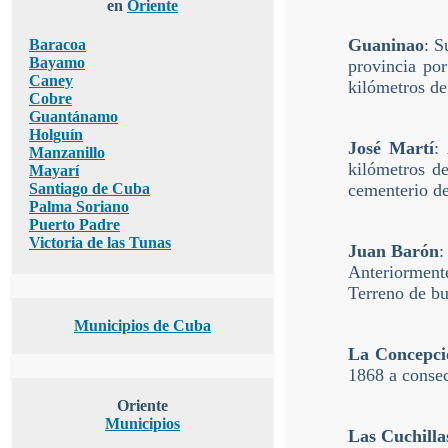
en
Oriente
Guaninao
: S
Baracoa
Bayamo
provincia por
Caney
kilómetros de
Cobre
Guantánamo
Holguín
José Martí
:
Manzanillo
kilómetros de
Mayarí
Santiago de Cuba
cementerio d
Palma Soriano
Puerto Padre
Victoria de las Tunas
Juan Barón
:
Anteriorment
Terreno de bu
Municipios de Cuba
La Concepci
1868 a consec
Oriente
Municipios
Las Cuchilla