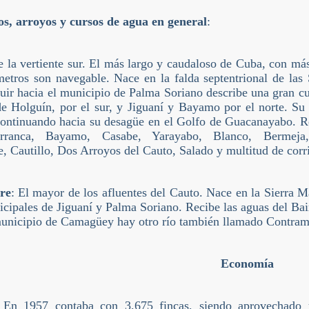
os, arroyos y cursos de agua en general
:
e la vertiente sur. El más largo y caudaloso de Cuba, con más
etros son navegable. Nace en la falda septentrional de las 
uir hacia el municipio de Palma Soriano describe una gran cur
e Holguín, por el sur, y Jiguaní y Bayamo por el norte. Su 
continuando hacia su desagüe en el Golfo de Guacanayabo. R
rranca, Bayamo, Casabe, Yarayabo, Blanco, Bermeja,
, Cautillo, Dos Arroyos del Cauto, Salado y multitud de corr
re
: El mayor de los afluentes del Cauto. Nace en la Sierra Ma
cipales de Jiguaní y Palma Soriano. Recibe las aguas del Bai
municipio de Camagüey hay otro río también llamado Contram
Economía
 En 1957 contaba con 3,675 fincas, siendo aprovechado 