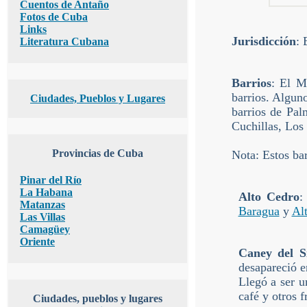
Cuentos de Antaño
Fotos de Cuba
Links
Jurisdicción
: 
Literatura Cubana
Barrios
: El M
barrios. Alguno
Ciudades, Pueblos y Lugares
barrios de Pal
Cuchillas, Los
Provincias de Cuba
Nota: Estos bar
Pinar del Río
La Habana
Alto Cedro
:
Matanzas
Baragua
y
Al
Las Villas
Camagüey
Oriente
Caney del Si
desapareció e
Llegó a ser u
café y otros f
Ciudades, pueblos y lugares