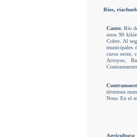
Ríos, riachuel
Cauto
: Río d
unos 90 kilóm
Cobre. Al seg
municipales d
curso oeste, 
Arroyos, Ba
Contramaestre
Contramaest
términos muni
Nota: En el 
Agricultura
: