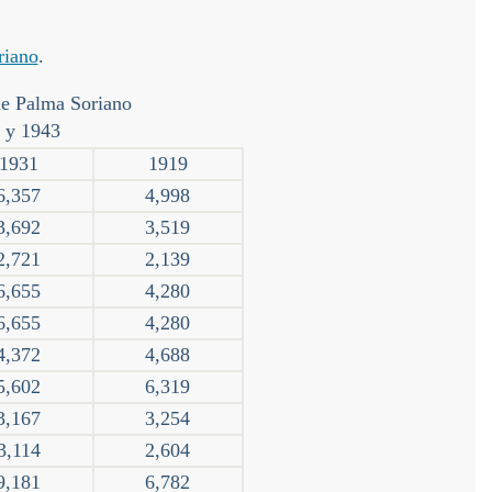
riano
.
de Palma Soriano
1 y 1943
1931
1919
6,357
4,998
3,692
3,519
2,721
2,139
6,655
4,280
6,655
4,280
4,372
4,688
5,602
6,319
3,167
3,254
3,114
2,604
9,181
6,782