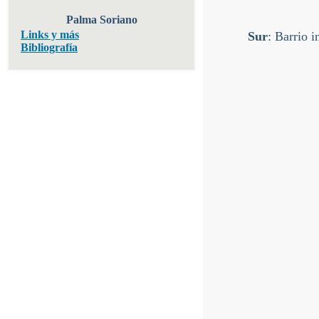
Palma Soriano
Links y más
Sur
: Barrio i
Bibliografía