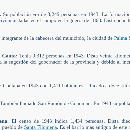
: Su población era de 3,249 personas en 1943. La formación 
vivían aisladas en el campo en la guerra de 1868. Dista ocho 
o integrante de la cabecera del municipio, la ciudad de
Palma 
e Cauto
: Tenía 9,312 personas en 1943. Dista veinte kilóme
a la sugestión del gobernador de la provincia y debido al in
: Contaba en 1943 con 1,411 habitantes. Ubicado a doce kilóm
 También llamado San Ramón de Guaninao. En 1943 su poblac
ena
: El censo de 1943 indica 1,434 personas. Dista diec
 pueblo de
Santa Filomena
. Es el barrio más antiguo de este