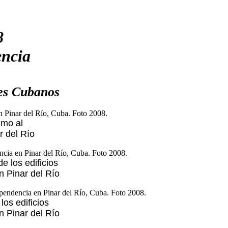
8
encia
es Cubanos
imo al
 del Río
e los edificios
 Pinar del Río
los edificios
 Pinar del Río