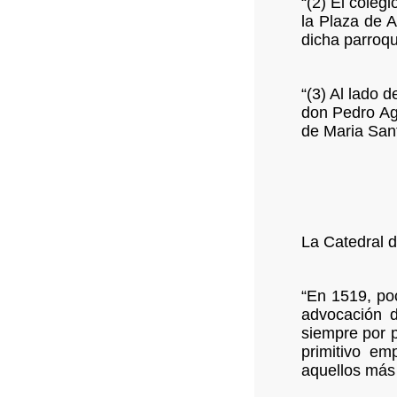
“(2) El coleg
la Plaza de 
dicha parroqu
“(3) Al lado d
don Pedro Ag
de Maria Sant
La Catedral 
“En 1519, poc
advocación d
siempre por p
primitivo em
aquellos más 