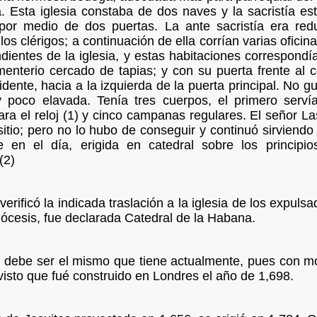
. Esta iglesia constaba de dos naves y la sacristía es
or medio de dos puertas. La ante sacristía era reduc
os clérigos; a continuación de ella corrían varias oficin
entes de la iglesia, y estas habitaciones correspondía
enterio cercado de tapias; y con su puerta frente al c
idente, hacia a la izquierda de la puerta principal. No
poco elavada. Tenía tres cuerpos, el primero servía 
a el reloj (1) y cinco campanas regulares. El señor Laso
itio; pero no lo hubo de conseguir y continuó sirviendo
e en el día, erigida en catedral sobre los principi
(2)
erificó la indicada traslación a la iglesia de los expulsa
iócesis, fue declarada Catedral de la Habana.
oj debe ser el mismo que tiene actualmente, pues con m
visto que fué construido en Londres el año de 1,698.