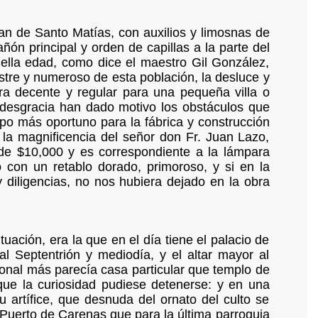
uan de Santo Matías, con auxilios y limosnas de
ón principal y orden de capillas a la parte del
ella edad, como dice el maestro Gil González,
stre y numeroso de esta población, la desluce y
ra decente y regular para una pequeña villa o
 desgracia han dado motivo los obstáculos que
empo más oportuno para la fábrica y construcción
 la magnificencia del señor don Fr. Juan Lazo,
 de $10,000 y es correspondiente a la lámpara
con un retablo dorado, primoroso, y si en la
 diligencias, no nos hubiera dejado en la obra
tuación, era la que en el día tiene el palacio de
 al Septentrión y mediodía, y el altar mayor al
idional más parecía casa particular que templo de
 que la curiosidad pudiese detenerse: y en una
 artífice, que desnuda del ornato del culto se
Puerto de Carenas que para la última parroquia