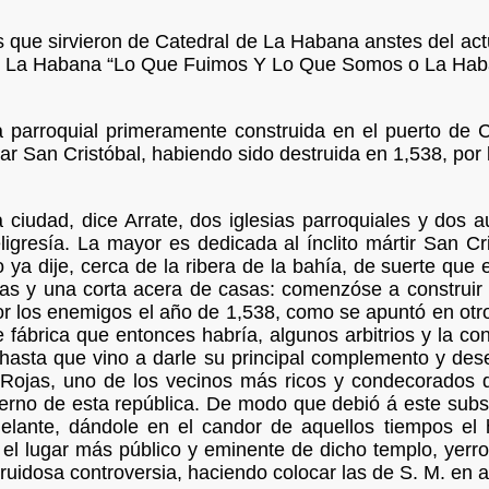
 que sirvieron de Catedral de La Habana anstes del actu
de La Habana “Lo Que Fuimos Y Lo Que Somos o La Haba
La parroquial primeramente construida en el puerto de
lar San Cristóbal, habiendo sido destruida en 1,538, por l
ta ciudad, dice Arrate, dos iglesias parroquiales y dos
ligresía. La mayor es dedicada al ínclito mártir San Cri
 ya dije, cerca de la ribera de la bahía, de suerte que e
as y una corta acera de casas: comenzóse a construir e
r los enemigos el año de 1,538, como se apuntó en otro
 fábrica que entonces habría, algunos arbitrios y la co
hasta que vino a darle su principal complemento y dese
 Rojas, uno de los vecinos más ricos y condecorados d
erno de esta república. De modo que debió á este subsi
lante, dándole en el candor de aquellos tiempos el 
el lugar más público y eminente de dicho templo, yerro
ruidosa controversia, haciendo colocar las de S. M. en 