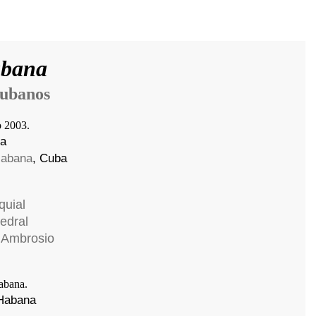
abana
Cubanos
na
Habana
, Cuba
quial
edral
 Ambrosio
 Habana