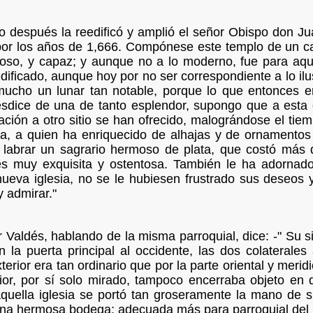
lo después la reedificó y amplió el señor Obispo don J
por los años de 1,666. Compónese este templo de un cañ
roso, y capaz; y aunque no a lo moderno, fue para aqu
ificado, aunque hoy por no ser correspondiente a lo ilu
mucho un lunar tan notable, porque lo que entonces e
esdice de una de tanto esplendor, supongo que a esta
lación a otro sitio se han ofrecido, malográndose el ti
sia, a quien ha enriquecido de alhajas y de ornamentos
o labrar un sagrario hermoso de plata, que costó más
s muy exquisita y ostentosa. También le ha adornado 
ueva iglesia, no se le hubiesen frustrado sus deseos y
 admirar."
or Valdés, hablando de la misma parroquial, dice: -" Su si
 la puerta principal al occidente, las dos colaterales
xterior era tan ordinario que por la parte oriental y mer
erior, por sí solo mirado, tampoco encerraba objeto en
quella iglesia se portó tan groseramente la mano de su
una hermosa bodega; adecuada más para parroquial del 