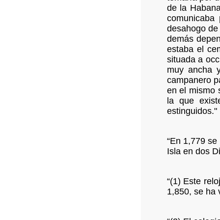
de la Habana
comunicaba p
desahogo de l
demás dependi
estaba el cem
situada a occ
muy ancha y 
campanero par
en el mismo s
la que exist
estinguidos." 
“En 1,779 se v
Isla en dos D
“(1) Este rel
1,850, se ha 