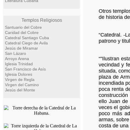
Literatura Cubana
Otros templos
de historia 
Templos Religiosos
Santuario del Cobre
Caridad del Cobre
“Catedral. -
Catedral Santiago Cuba
patrono y titu
Catedral Ciego de Avila
Jesús de Miramar
San Lázaro
“"Ilustran es
Arroyo Arena
Iglesia Trinidad
vecindad y fe
San Francisco de Asís
situada, como
Iglesia Dolores
plaza de Arm
Virgen de Regla
incendiada po
Virgen del Camino
poca renta de
Jesús del Monte
construcción 
ello Juan de
veces el gobi
poco más ade
armas, sobre 
costa de una 