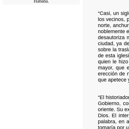
“Casi, un sig
los vecinos, 
norte, anchu
noblemente ed
desautoriza 
ciudad, ya d
sobre la tras
de esta igle
quien le hiz
mayor, que e
erección de n
que apetece y
“El historiad
Gobierno, con
oriente. Su e
Dios. El int
palabra, en a
tomaría por 