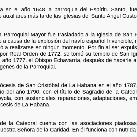
da en el año 1648 la parroquia del Espíritu Santo, fu
auxiliares más tarde las iglesias del Santo Angel Custod
la Parroquial Mayor fue trasladado a la Iglesia de San 
o a causa de la explosión del navío español Invencible, m
gó a realizarse en ningún momento. Por fin al ser expul
 por Real Orden de 1772, se tomó su templo de San Ign
 año 1777, el Obispo Echavarría, después de hacerle al
genes de la Parroquial.
iócesis de San Cristóbal de La Habana en el año 1787, 
io del año 1790, con el título de Sagradio de la Catedr
oyola, con sustanciales reparaciones, adaptaciones, e
ócesis de La Habana.
 de la Catedral cuenta con las asociaciones piadosas
uestra Señora de la Caridad. En él funciona con nutrida as